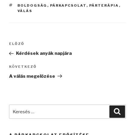
CÍMKÉK
BOLDOGSÁG
,
PÁRKAPCSOLAT
,
PÁRTERÁPIA
,
VÁLÁS
Bejegyzés
Korábbi
ELŐZŐ
navigáció
bejegyzés
Kérdések anyák napjára
Következő
KÖVETKEZŐ
bejegyzés
A válás megelőzése
Keresés
Keres
a
következő
kifejezésre: