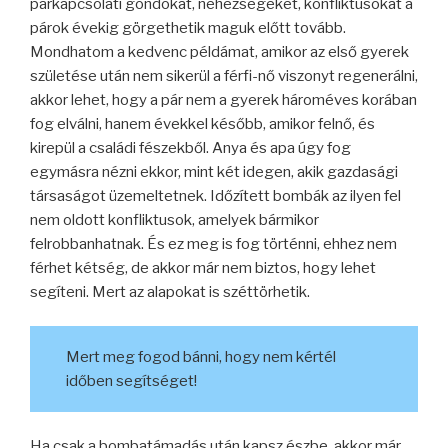
párkapcsolati gondokat, nehézségeket, konfliktusokat a
párok évekig görgethetik maguk előtt tovább.
Mondhatom a kedvenc példámat, amikor az első gyerek
születése után nem sikerül a férfi-nő viszonyt regenerálni,
akkor lehet, hogy a pár nem a gyerek hároméves korában
fog elválni, hanem évekkel később, amikor felnő, és
kirepül a családi fészekből. Anya és apa úgy fog
egymásra nézni ekkor, mint két idegen, akik gazdasági
társaságot üzemeltetnek. Időzített bombák az ilyen fel
nem oldott konfliktusok, amelyek bármikor
felrobbanhatnak. És ez meg is fog történni, ehhez nem
férhet kétség, de akkor már nem biztos, hogy lehet
segíteni. Mert az alapokat is széttörhetik.
Mert meg fogod bánni, hogy nem kértél
időben segítséget!
Ha csak a bombatámadás után kapsz észbe, akkor már