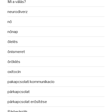
Mi a válás?
neurodiverz
nő
nőnap
ölelés
önismeret
öröklés
oxitocin
pakapcsolati kommunikacio
párkapcsolat
párkapcsolat erősítése
Párterápiák