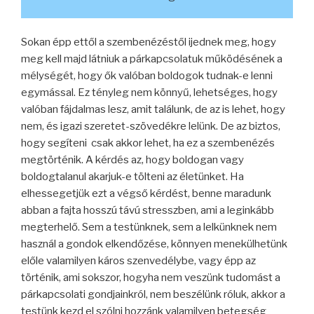
Sokan épp ettől a szembenézéstől ijednek meg, hogy
meg kell majd látniuk a párkapcsolatuk működésének a
mélységét, hogy ők valóban boldogok tudnak-e lenni
egymással. Ez tényleg nem könnyű, lehetséges, hogy
valóban fájdalmas lesz, amit találunk, de az is lehet, hogy
nem, és igazi szeretet-szövedékre lelünk. De az biztos,
hogy segíteni csak akkor lehet, ha ez a szembenézés
megtörténik. A kérdés az, hogy boldogan vagy
boldogtalanul akarjuk-e tölteni az életünket. Ha
elhessegetjük ezt a végső kérdést, benne maradunk
abban a fajta hosszú távú stresszben, ami a leginkább
megterhelő. Sem a testünknek, sem a lelkünknek nem
használ a gondok elkendőzése, könnyen menekülhetünk
előle valamilyen káros szenvedélybe, vagy épp az
történik, ami sokszor, hogyha nem veszünk tudomást a
párkapcsolati gondjainkról, nem beszélünk róluk, akkor a
testünk kezd el szólni hozzánk valamilyen betegség