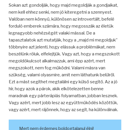
Sokan azt gondolják, hogy majd megoldják a gondjaikat,
nem kell ehhez senki, nem jó kiteregetni a szennyest.
Valóban nem könnyű, különösen az introvertált, befelé
forduló emberek számára, hogy megosszák az életük
legnagyobb nehézségét valaki mással. De a
tapasztalatok azt mutatják, hogy a „majd mi megoldjuk”
többnyire azt jelenti, hogy elássuk a problémákat, nem
beszélünk róluk, elfelejtjük. Vagy azt, hogy a megszokott
megoldókulcsot alkalmazzuk, ami épp azért, mert
megszokott, nem fog működni. Valami másra van
szükség, valami olyasmire, amit nem láthatunk belülről.
Ezt a mást segíthet megtalálni egy külső segítő. Az a jó
hír, hogy azok a párok, akik elkötelezetten benne
maradnak egy párterápiás folyamatban, jobban lesznek.
Vagy azért, mert jobb lesz az együttműködés közöttük,
vagy azért, mert rájönnek, hogy az segít, ha különválnak.
Mert nem érdemes boldogtalanul élni!