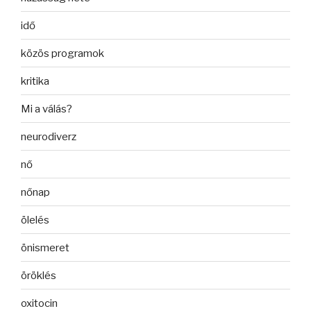
idő
közös programok
kritika
Mi a válás?
neurodiverz
nő
nőnap
ölelés
önismeret
öröklés
oxitocin