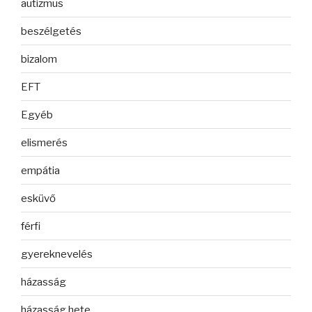
autizmus
beszélgetés
bizalom
EFT
Egyéb
elismerés
empátia
esküvő
férfi
gyereknevelés
házasság
házasság hete