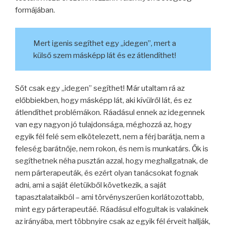
formájában.
Mert igenis segíthet egy „idegen”, mert a
külső szem másképp lát és ez átlendíthet!
Sőt csak egy „idegen” segíthet! Már utaltam rá az
előbbiekben, hogy másképp lát, aki kívülről lát, és ez
átlendíthet problémákon. Ráadásul ennek az idegennek
van egy nagyon jó tulajdonsága, méghozzá az, hogy
egyik fél felé sem elkötelezett, nem a férj barátja, nem a
feleség barátnője, nem rokon, és nem is munkatárs. Ők is
segíthetnek néha pusztán azzal, hogy meghallgatnak, de
nem párterapeuták, és ezért olyan tanácsokat fognak
adni, ami a saját életükből következik, a saját
tapasztalataikból – ami törvényszerűen korlátozottabb,
mint egy párterapeutáé. Ráadásul elfogultak is valakinek
az irányába, mert többnyire csak az egyik fél érveit hallják,