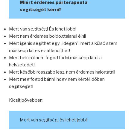
Miért érdemes párterapeuta
segítségét kérni?
Mert van segítség! És lehet jobb!
Mert nem érdemes boldogtalanul élni!
Mert igenis segíthet egy „idegen”, mert a külső szem
másképp lát és ez átlendíthet!
Mert belülről nem fogod tudni másképp látni a
helyzetedet!
Mert később rosszabb lesz, nem érdemes halogatni!
Mert meg fogod bánni, hogy nem kértél időben
segítséget!
Kicsit bővebben:
Mert van segítség, és lehet jobb!