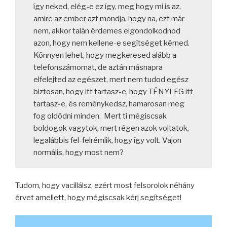
így neked, elég-e ez így, meg hogy mi is az,
amire az ember azt mondja, hogy na, ezt már
nem, akkor talán érdemes elgondolkodnod
azon, hogy nem kellene-e segítséget kérned.
Könnyen lehet, hogy megkeresed alább a
telefonszámomat, de aztán másnapra
elfelejted az egészet, mert nem tudod egész
biztosan, hogy itt tartasz-e, hogy TÉNYLEG itt
tartasz-e, és reménykedsz, hamarosan meg
fog oldódni minden. Mert ti mégiscsak
boldogok vagytok, mert régen azok voltatok,
legalábbis fel-felrémlik, hogy így volt. Vajon
normális, hogy most nem?
Tudom, hogy vacillálsz, ezért most felsorolok néhány
érvet amellett, hogy mégiscsak kérj segítséget!