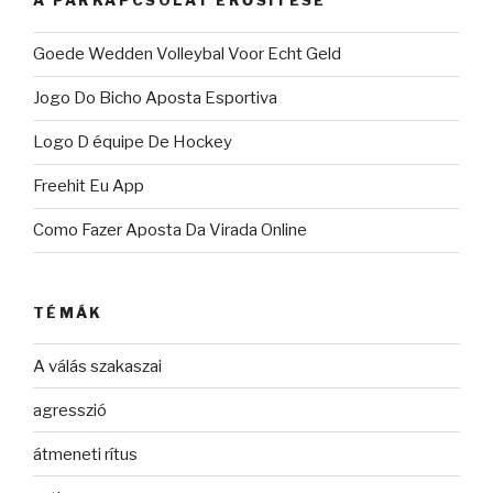
A PÁRKAPCSOLAT ERŐSÍTÉSE
Goede Wedden Volleybal Voor Echt Geld
Jogo Do Bicho Aposta Esportiva
Logo D équipe De Hockey
Freehit Eu App
Como Fazer Aposta Da Virada Online
TÉMÁK
A válás szakaszai
agresszió
átmeneti rítus