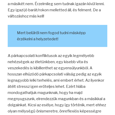
a másikét nem. Érzelmileg sem tudnak igazán kívül lenni.
Egy igazi jó barát/rokon melletted áll, és felment. De a
változáshoz más kell!
Mert belülről nem fogod tudni másképp
érzékelni a helyzetedet!
A párkapcsolati konfliktusok az egyik legmélyebb
nehézségek az életünkben, egy kisebb vita és
veszekedés is kibillenthet az egyensúlyunkból. A
hosszan elhúzódó párkapcsolati válság pedig az egyik
legnagyobb lelki terhelés, ami embert érhet. Az ilyenkor
átélt stressz igen erőteljes lehet. Ezért hiába
mondogathatjuk magunknak, hogy ha majd
megnyugszunk, elrendezzük magunkban és a másikkal a
dolgainkat. Kicsi az esélye, hogy így történik, mert ehhez
olyan mélységű önismeretre, önreflexiós képességre