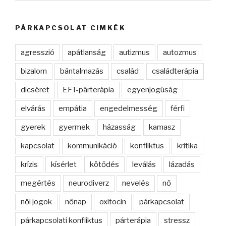
PÁRKAPCSOLAT CIMKÉK
agresszió
apátlanság
autizmus
autozmus
bizalom
bántalmazás
család
családterápia
dicséret
EFT-párterápia
egyenjogúság
elvárás
empátia
engedelmesség
férfi
gyerek
gyermek
házasság
kamasz
kapcsolat
kommunikáció
konfliktus
kritika
krízis
kísérlet
kötődés
leválás
lázadás
megértés
neurodiverz
nevelés
nő
női jogok
nőnap
oxitocin
párkapcsolat
párkapcsolati konfliktus
párterápia
stressz