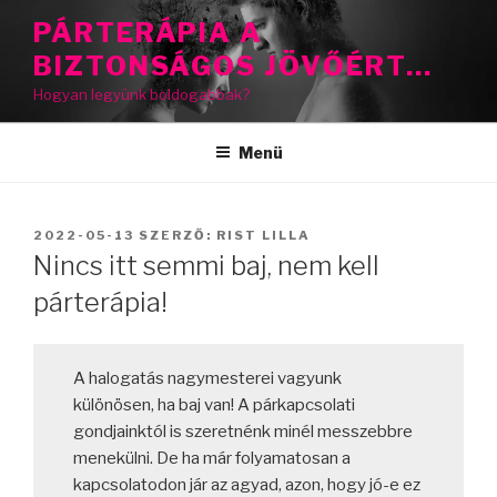
Tartalomhoz
PÁRTERÁPIA A
BIZTONSÁGOS JÖVŐÉRT…
Hogyan legyünk boldogabbak?
Menü
BEKÜLDVE:
2022-05-13
SZERZŐ:
RIST LILLA
Nincs itt semmi baj, nem kell
párterápia!
A halogatás nagymesterei vagyunk
különösen, ha baj van! A párkapcsolati
gondjainktól is szeretnénk minél messzebbre
menekülni. De ha már folyamatosan a
kapcsolatodon jár az agyad, azon, hogy jó-e ez