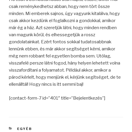
csak reménykedhetsz abban, hogy nem tört össze
minden. Mi emberek sajnos, úgy vagyunk kitalálva, hogy
csak akkor kezdünk el foglalkozni a gondokkal, amikor
már ég a ház. Azt szeretjük látni, hogy minden rendben
van magunk körül, és elhessegetjük a rossz
gondolatainkat. Ezért fontos sokkal tudatosabbnak
lennünk ebben, és már akkor segítséget kérni, amikor
még nem robbant fel egyetlen bomba sem. Utólag,
visszafelé persze látni fogod, hány helyen lehetett volna
visszafordítani a folyamatot. Például akkor, amikor a
párod kérlelt, hogy menjünk el, kérjünk segítséget, de te
ellenálltál! Hogy nincs is itt semmi baj!
[contact-form-7 id=”401″ title=”Bejelentkezés”]
KATEGÓRIÁK
EGYÉB