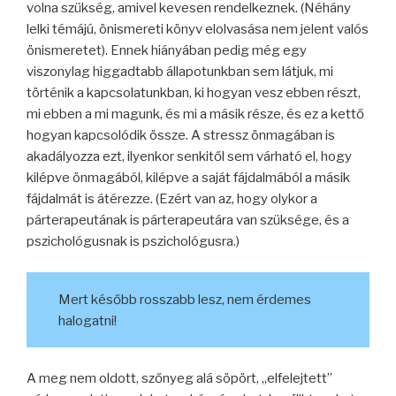
volna szükség, amivel kevesen rendelkeznek. (Néhány
lelki témájú, önismereti könyv elolvasása nem jelent valós
önismeretet). Ennek hiányában pedig még egy
viszonylag higgadtabb állapotunkban sem látjuk, mi
történik a kapcsolatunkban, ki hogyan vesz ebben részt,
mi ebben a mi magunk, és mi a másik része, és ez a kettő
hogyan kapcsolódik össze. A stressz önmagában is
akadályozza ezt, ilyenkor senkitől sem várható el, hogy
kilépve önmagából, kilépve a saját fájdalmából a másik
fájdalmát is átérezze. (Ezért van az, hogy olykor a
párterapeutának is párterapeutára van szüksége, és a
pszichológusnak is pszichológusra.)
Mert később rosszabb lesz, nem érdemes
halogatni!
A meg nem oldott, szőnyeg alá söpört, „elfelejtett”