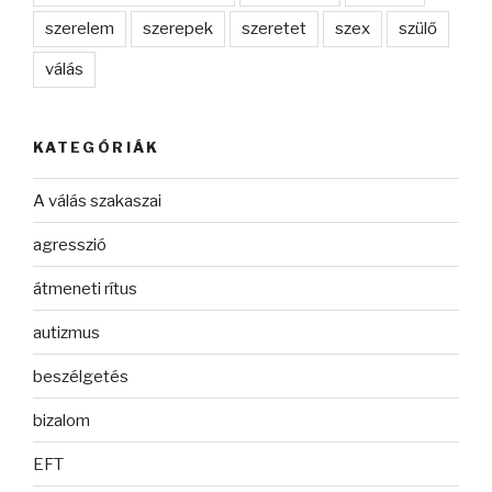
szerelem
szerepek
szeretet
szex
szülő
válás
KATEGÓRIÁK
A válás szakaszai
agresszió
átmeneti rítus
autizmus
beszélgetés
bizalom
EFT