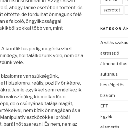
ióban csúcsosodhat ki. Az agresszió
 felé, ahogy Jamie esetében történt, és
szeretet
t öltötte, de fordulhat önmagunk felé
an a falcoló, öngyilkossággal
akikből sokkal több van, mint
KATEGÓRIÁ
A válás szakas
us. A konfliktus pedig megérkezhet
agresszió
 mindegy, hol találkozunk vele, nem ez a
zdünk vele.
átmeneti rítus
autizmus
i, bizalomra van szükségünk,
t bizalomra, reális, pozitív önképre,
beszélgetés
ákra. Jamie egyikkel sem rendelkezik.
bizalom
fiú valószínűleg kiemelkedően
képű, de ő csúnyának találja magát,
EFT
 értékeivel, nem bízik önmagában és a
Egyéb
Manipulatív eszközökkel próbál
t, barátnőt szerezni. És nem, nem az
elismerés