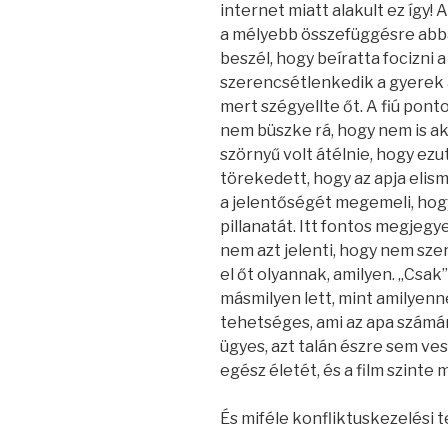
internet miatt alakult ez így! 
a mélyebb összefüggésre abba
beszél, hogy beíratta focizni a
szerencsétlenkedik a gyerek a
mert szégyellte őt. A fiú ponto
nem büszke rá, hogy nem is aka
szörnyű volt átélnie, hogy ezu
törekedett, hogy az apja eli
a jelentőségét megemeli, hog
pillanatát. Itt fontos megjegye
nem azt jelenti, hogy nem szere
el őt olyannak, amilyen. „Csak”
másmilyen lett, mint amilyenn
tehetséges, ami az apa számá
ügyes, azt talán észre sem vesz
egész életét, és a film szinte 
És miféle konfliktuskezelési 