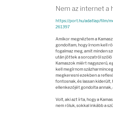
Nem az internet a h
https://port.hu/adatlap/film
261397
Amikor megnéztem a Kamaszok
gondoltam, hogy írnom kell r
fogalmaz meg, amit minden sz
után jöttek a sorozatról szóló
Kamaszok miért nagyszerű, e
kell megírnom százharminceg
megkeresni ezekben a reflexi
fontosnak, és lassan kiderült,
ellenkezőjét gondolta annak, 
Volt, aki azt írta, hogy a Kam
nem róluk, sokkal inkább a szü