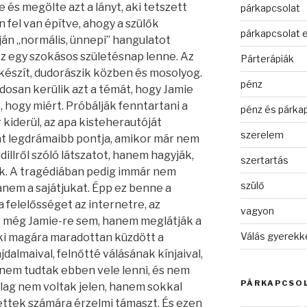
 és megölte azt a lányt, aki tetszett
párkapcsolat
 fel van építve, ahogy a szülők
párkapcsolat 
án „normális, ünnepi” hangulatot
ez egy szokásos születésnap lenne. Az
Párterápiák
készít, dudorászik közben és mosolyog.
pénz
osan kerülik azt a témát, hogy Jamie
, hogy miért. Próbálják fenntartani a
pénz és párka
 kiderül, az apa kisteherautóját
szerelem
zat legdrámaibb pontja, amikor már nem
dillről szóló látszatot, hanem hagyják,
szertartás
k. A tragédiában pedig immár nem
szülő
anem a sajátjukat. Épp ez benne a
 felelősséget az internetre, az
vagyon
őt még Jamie-re sem, hanem meglátják a
Válás gyerekk
aki magára maradottan küzdött a
ájdalmaival, felnőtté válásának kínjaival,
 nem tudtak ebben vele lenni, és nem
PÁRKAPCSOL
ailag nem voltak jelen, hanem sokkal
ettek számára érzelmi támaszt. És ezen