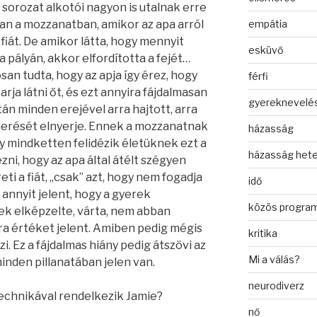
A sorozat alkotói nagyon is utalnak erre
empátia
n a mozzanatban, amikor az apa arról
 fiát. De amikor látta, hogy mennyit
esküvő
 pályán, akkor elfordította a fejét…
san tudta, hogy az apja így érez, hogy
férfi
rja látni őt, és ezt annyira fájdalmasan
gyereknevelé
tán minden erejével arra hajtott, arra
smerését elnyerje. Ennek a mozzanatnak
házasság
y mindketten felidézik életüknek ezt a
házasság het
zni, hogy az apa által átélt szégyen
ti a fiát, „csak” azt, hogy nem fogadja
idő
 annyit jelent, hogy a gyerek
közös progra
ek elképzelte, várta, nem abban
ra értéket jelent. Amiben pedig mégis
kritika
i. Ez a fájdalmas hiány pedig átszövi az
Mi a válás?
minden pillanatában jelen van.
neurodiverz
technikával rendelkezik Jamie?
nő