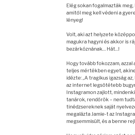
Elég sokan fogalmazták meg, h
amitől meg kell védeni a gye
lényeg!
Volt, aki azt helyzete közép
magukra hagyni és akkor is ráju
bezárkóznának… Hát…!
Hogy tovább fokozzam, azzal a
teljes mértékben egyet, akin
idézte: „A tragikus igazság az
az internet legsötétebb bugy
Instagramon zajlott, mindenki 
tanárok, rendőrök – nem tudtá
tinédzsereknek saját nyelvez
megalázta Jamie-t az Instagra
megsemmisült, és a benne rejl