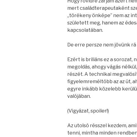
Hogy rövidre zárjam azért ne
mert családterapeutaként szer
„törékeny önképe” nem az int
született meg, hanem az édesap
kapcsolatában.
De erre persze nem jövünk rá
Ezért is briliáns ez a sorozat,
megoldás, ahogy vágás nélkül,
részét. A technikai megvalós
figyelemreméltóbb az az út, a
egyre inkább közelebb kerülün
valójában.
(Vigyázat, spoiler!)
Az utolsó résszel kezdem, am
tenni, mintha minden rendben