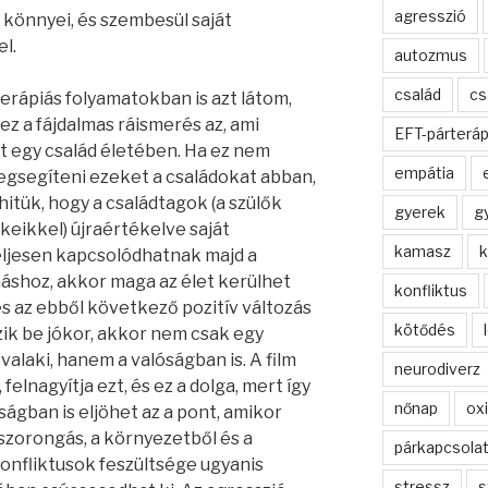
agresszió
 könnyei, és szembesül saját
l.
autozmus
család
cs
terápiás folyamatokban is azt látom,
, ez a fájdalmas ráismerés az, ami
EFT-párteráp
t egy család életében. Ha ez nem
empátia
egsegíteni ezeket a családokat abban,
hitük, hogy a családtagok (a szülők
gyerek
g
keikkel) újraértékelve saját
kamasz
k
eljesen kapcsolódhatnak majd a
shoz, akkor maga az élet kerülhet
konfliktus
és az ebből következő pozitív változás
kötődés
k be jókor, akkor nem csak egy
 valaki, hanem a valóságban is. A film
neurodiverz
felnagyítja ezt, és ez a dolga, mert így
nőnap
oxi
óságban is eljöhet az a pont, amikor
 szorongás, a környezetből és a
párkapcsolat
konfliktusok feszültsége ugyanis
stressz
s