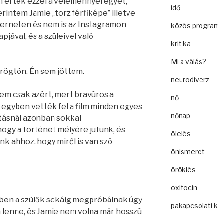
m értek ezzel a véleménnyel egyet,
idő
intem Jamie „torz férfiképe” illetve
erneten és nem is az Instagramon
közös progra
jával, és a szüleivel való
kritika
Mi a válás?
 rögtön. Én sem jöttem.
neurodiverz
 nem csak azért, mert bravúros a
nő
 egyben vették fel a film minden egyes
nőnap
ításnál azonban sokkal
hogy a történet mélyére jutunk, és
ölelés
k ahhoz, hogy miről is van szó
önismeret
öröklés
oxitocin
iben a szülők sokáig megpróbálnak úgy
pakapcsolati 
 lenne, és Jamie nem volna már hosszú