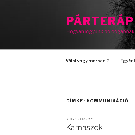
Tartalomhoz
PÁRTERÁP
Hogyan legyünk boldogabbak
Válni vagy maradni?
Egyéni
CÍMKE:
KOMMUNIKÁCIÓ
BEKÜLDVE:
2025-03-29
Kamaszok