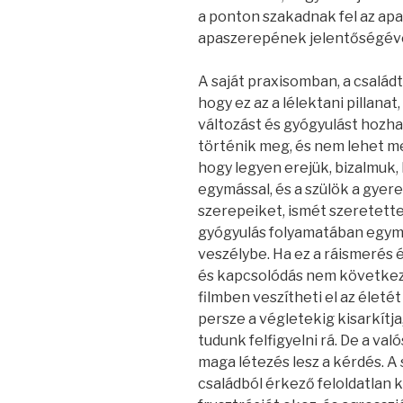
a ponton szakadnak fel az apa
apaszerepének jelentőségéve
A saját praxisomban, a család
hogy ez az a lélektani pillanat
változást és gyógyulást hozha
történik meg, és nem lehet m
hogy legyen erejük, bizalmuk, 
egymással, és a szülök a gyere
szerepeiket, ismét szeretett
gyógyulás folyamatában egymá
veszélybe. Ha ez a ráismerés 
és kapcsolódás nem következi
filmben veszítheti el az életét
persze a végletekig kisarkítja, 
tudunk felfigyelni rá. De a val
maga létezés lesz a kérdés. A
családból érkező feloldatlan 