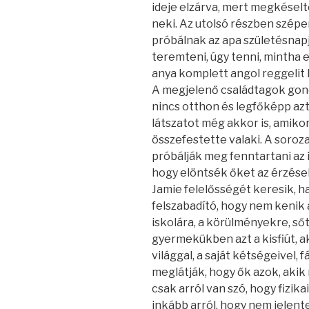
ideje elzárva, mert megkéselte
neki. Az utolsó részben szépen
próbálnak az apa születésnapj
teremteni, úgy tenni, mintha 
anya komplett angol reggelit 
A megjelenő családtagok gond
nincs otthon és legfőképp azt
látszatot még akkor is, amikor
összefestette valaki. A soro
próbálják meg fenntartani az i
hogy elöntsék őket az érzése
Jamie felelősségét keresik, h
felszabadító, hogy nem kenik a
iskolára, a körülményekre, s
gyermekükben azt a kisfiút, 
világgal, a saját kétségeivel, f
meglátják, hogy ők azok, akik
csak arról van szó, hogy fizik
inkább arról, hogy nem jelent