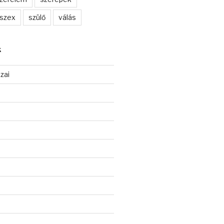
szex
szülő
válás
K
zai