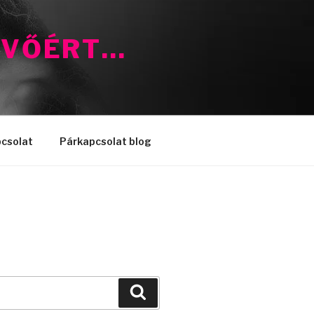
ÖVŐÉRT…
csolat
Párkapcsolat blog
Keresés