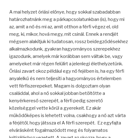
A mai helyzet óriási előnye, hogy sokkal szabadabban
határozhatnánk meg a párkapcsolatunkban (is), hogy mi
az, amit a nő és mi az, amit otthon a férfi végez el, old
meg, ki, mikor, hová megy, mit csinál. Ennek a rendjét
mégsem alakítjuk ki tudatosan, rossz beidegződésekhez
alkalmazkodunk, gyakran hagyományos szerepekhez
igazodunk, amelyek már korábban sem váltak be, vagy
amelyeket már régen felülírt a jelenlegi élethelyzetünk.
Óriási zavart okoz például egy nő fejében is, ha egy férfi
anyalelkű és nem teljesíti a hagyományos értelemben
vett férfiszerepeket. Magam is dolgoztam olyan
családdal, ahol a nő sokkal jobban betöltötte a
kenyérkereső szerepét, a férfi pedig szerető
közelséggel vette körül a gyerekeit. Ez akár
működőképes is lehetett volna, csakhogy a nő azt várta
a férjétől, hogy játssza el A férfi szerepét. Ez egyfajta
elvárásként fogalmazódott meg és folyamatos
kritizáláshoz vezetett. A zavart az okozza, hogy a