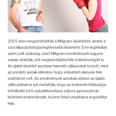
2015-ben megismételték a Milgram-kísérletet, amely a
szociálpszichológia leghíresebb kísérlete. Erre leginkább
azért volt szükség, mert Milgram eredményeit nagyon
sokan vitatták, sőt megkérdőjelezték a hitelességét is.
Az újabb kísérlet azonban hasonló válaszokat hozott, mint
az eredeti, annak ellenére, hogy a kísérleti alanyok fele
ezúttal nő volt. Az eredmények azonban ebben az újabb
változatban is azt mutatták, hogy az emberek többsége,
körülbelül a 65 százaléka képes súlyos agresszióval
büntetni embertársait, ha erre felső utasításra engedélyt
kap.