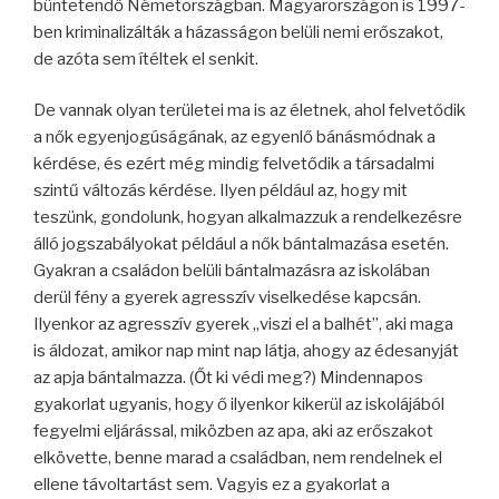
büntetendő Németországban. Magyarországon is 1997-
ben kriminalizálták a házasságon belüli nemi erőszakot,
de azóta sem ítéltek el senkit.
De vannak olyan területei ma is az életnek, ahol felvetődik
a nők egyenjogúságának, az egyenlő bánásmódnak a
kérdése, és ezért még mindig felvetődik a társadalmi
szintű változás kérdése. Ilyen például az, hogy mit
teszünk, gondolunk, hogyan alkalmazzuk a rendelkezésre
álló jogszabályokat például a nők bántalmazása esetén.
Gyakran a családon belüli bántalmazásra az iskolában
derül fény a gyerek agresszív viselkedése kapcsán.
Ilyenkor az agresszív gyerek „viszi el a balhét”, aki maga
is áldozat, amikor nap mint nap látja, ahogy az édesanyját
az apja bántalmazza. (Őt ki védi meg?) Mindennapos
gyakorlat ugyanis, hogy ő ilyenkor kikerül az iskolájából
fegyelmi eljárással, miközben az apa, aki az erőszakot
elkövette, benne marad a családban, nem rendelnek el
ellene távoltartást sem. Vagyis ez a gyakorlat a