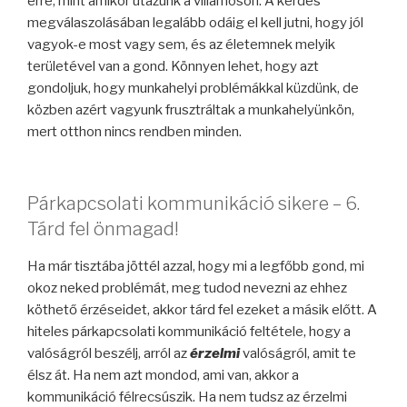
erre, mint amikor utazunk a villamoson. A kérdés
megválaszolásában legalább odáig el kell jutni, hogy jól
vagyok-e most vagy sem, és az életemnek melyik
területével van a gond. Könnyen lehet, hogy azt
gondoljuk, hogy munkahelyi problémákkal küzdünk, de
közben azért vagyunk frusztráltak a munkahelyünkön,
mert otthon nincs rendben minden.
Párkapcsolati kommunikáció sikere – 6.
Tárd fel önmagad!
Ha már tisztába jöttél azzal, hogy mi a legfőbb gond, mi
okoz neked problémát, meg tudod nevezni az ehhez
köthető érzéseidet, akkor tárd fel ezeket a másik előtt. A
hiteles párkapcsolati kommunikáció feltétele, hogy a
valóságról beszélj, arról az
érzelmi
valóságról, amit te
élsz át. Ha nem azt mondod, ami van, akkor a
kommunikáció félrecsúszik. Ha nem tudsz az érzelmi