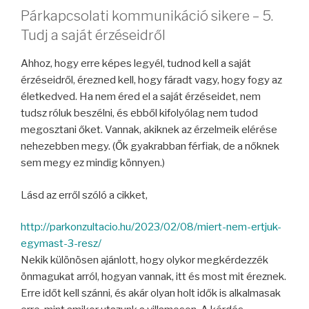
Párkapcsolati kommunikáció sikere – 5.
Tudj a saját érzéseidről
Ahhoz, hogy erre képes legyél, tudnod kell a saját
érzéseidről, érezned kell, hogy fáradt vagy, hogy fogy az
életkedved. Ha nem éred el a saját érzéseidet, nem
tudsz róluk beszélni, és ebből kifolyólag nem tudod
megosztani őket. Vannak, akiknek az érzelmeik elérése
nehezebben megy. (Ők gyakrabban férfiak, de a nőknek
sem megy ez mindig könnyen.)
Lásd az erről szóló a cikket,
http://parkonzultacio.hu/2023/02/08/miert-nem-ertjuk-
egymast-3-resz/
Nekik különösen ajánlott, hogy olykor megkérdezzék
önmagukat arról, hogyan vannak, itt és most mit éreznek.
Erre időt kell szánni, és akár olyan holt idők is alkalmasak