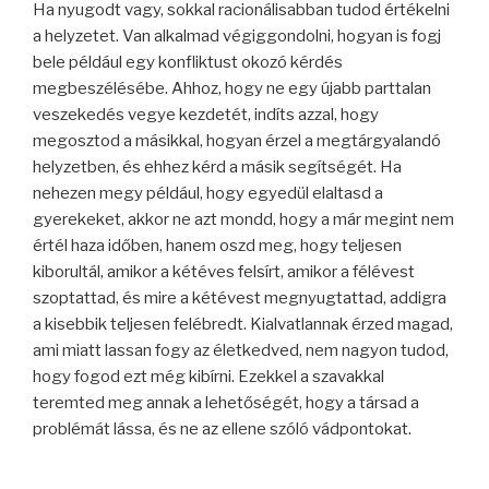
Ha nyugodt vagy, sokkal racionálisabban tudod értékelni
a helyzetet. Van alkalmad végiggondolni, hogyan is fogj
bele például egy konfliktust okozó kérdés
megbeszélésébe. Ahhoz, hogy ne egy újabb parttalan
veszekedés vegye kezdetét, indíts azzal, hogy
megosztod a másikkal, hogyan érzel a megtárgyalandó
helyzetben, és ehhez kérd a másik segítségét. Ha
nehezen megy például, hogy egyedül elaltasd a
gyerekeket, akkor ne azt mondd, hogy a már megint nem
értél haza időben, hanem oszd meg, hogy teljesen
kiborultál, amikor a kétéves felsírt, amikor a félévest
szoptattad, és mire a kétévest megnyugtattad, addigra
a kisebbik teljesen felébredt. Kialvatlannak érzed magad,
ami miatt lassan fogy az életkedved, nem nagyon tudod,
hogy fogod ezt még kibírni. Ezekkel a szavakkal
teremted meg annak a lehetőségét, hogy a társad a
problémát lássa, és ne az ellene szóló vádpontokat.