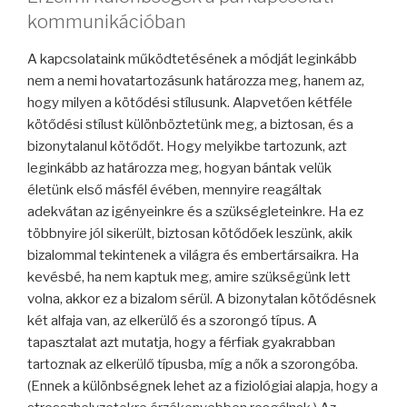
kommunikációban
A kapcsolataink működtetésének a módját leginkább
nem a nemi hovatartozásunk határozza meg, hanem az,
hogy milyen a kötődési stílusunk. Alapvetően kétféle
kötődési stílust különböztetünk meg, a biztosan, és a
bizonytalanul kötődőt. Hogy melyikbe tartozunk, azt
leginkább az határozza meg, hogyan bántak velük
életünk első másfél évében, mennyire reagáltak
adekvátan az igényeinkre és a szükségleteinkre. Ha ez
többnyire jól sikerült, biztosan kötődőek leszünk, akik
bizalommal tekintenek a világra és embertársaikra. Ha
kevésbé, ha nem kaptuk meg, amire szükségünk lett
volna, akkor ez a bizalom sérül. A bizonytalan kötődésnek
két alfaja van, az elkerülő és a szorongó típus. A
tapasztalat azt mutatja, hogy a férfiak gyakrabban
tartoznak az elkerülő típusba, míg a nők a szorongóba.
(Ennek a különbségnek lehet az a fiziológiai alapja, hogy a