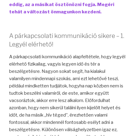
eddig, az a másikat ösztönözni fogja. Megéri
tehát a változást önmagunkon kezdeni.
A párkapcsolati kommunikáció sikere – 1.
Legyél elérhető!
A párkapcsolati kommunikáció alapfeltétele, hogy legyél
elérhető fizikailag, vagyis legyen idő és tér a
beszélgetésre. Nagyon sokat segít, ha kialakul
valamilyen mindennapi szokás, ami ezt lehetővé teszi,
például mindketten tudjátok, hogyha nap közben nem is
tudtok beszélni valamiről, de este, amikor együtt
vacsoráztok, akkor erre lesz alkalom. Előfordulhat
azonban, hogy nem sikerül találni ilyen kijelölt helyet és
időt, de ha másik „hív téged”, érezhetően valami
fontossal, akkor mindennél fontosabb esélyt adni a
beszélgetésre. Különösen válsághelyzetben igaz ez,