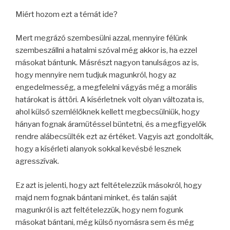
Miért hozom ezt a témát ide?
Mert megrázó szembesülni azzal, mennyire félünk
szembeszállni a hatalmi szóval még akkor is, ha ezzel
másokat bántunk. Másrészt nagyon tanulságos az is,
hogy mennyire nem tudjuk magunkról, hogy az
engedelmesség, a megfelelni vágyás még a morális
határokat is áttöri. A kísérletnek volt olyan változata is,
ahol külső szemlélőknek kellett megbecsülniük, hogy
hányan fognak áramütéssel büntetni, és a megfigyelők
rendre alábecsülték ezt az értéket. Vagyis azt gondolták,
hogy a kísérleti alanyok sokkal kevésbé lesznek
agresszívak.
Ez azt is jelenti, hogy azt feltételezzük másokról, hogy
majd nem fognak bántani minket, és talán saját
magunkról is azt feltételezzük, hogy nem fogunk
másokat bántani, még külső nyomásra sem és még