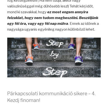
fog kétségbeesni ( Ha nem tudja, akkor nagy
valószínűséggel még dühösebb lesz!) Tehát kérj időt,
mond ki szavakkal, hogy
ez most engem annyira
felzaklat, hogy nem tudom megbeszélni. Beszéljünk
egy fél óra, vagy egy fél nap múlva
. Ennek az időnek a
nagysága ugyanis egyénileg nagyon különböző lehet.
Párkapcsolati kommunikáció sikere – 4.
Kezdj finoman!