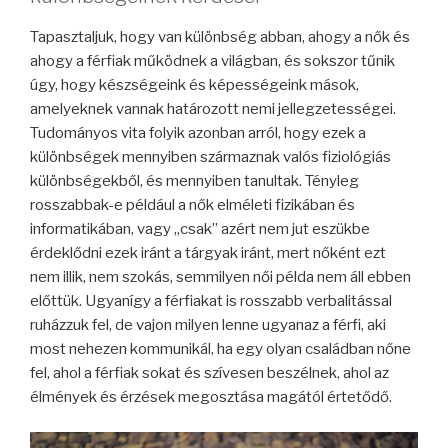
Tapasztaljuk, hogy van különbség abban, ahogy a nők és
ahogy a férfiak működnek a világban, és sokszor tűnik
úgy, hogy készségeink és képességeink mások,
amelyeknek vannak határozott nemi jellegzetességei.
Tudományos vita folyik azonban arról, hogy ezek a
különbségek mennyiben származnak valós fiziológiás
különbségekből, és mennyiben tanultak. Tényleg
rosszabbak-e például a nők elméleti fizikában és
informatikában, vagy „csak” azért nem jut eszükbe
érdeklődni ezek iránt a tárgyak iránt, mert nőként ezt
nem illik, nem szokás, semmilyen női példa nem áll ebben
előttük. Ugyanígy a férfiakat is rosszabb verbalitással
ruházzuk fel, de vajon milyen lenne ugyanaz a férfi, aki
most nehezen kommunikál, ha egy olyan családban nőne
fel, ahol a férfiak sokat és szívesen beszélnek, ahol az
élmények és érzések megosztása magától értetődő.