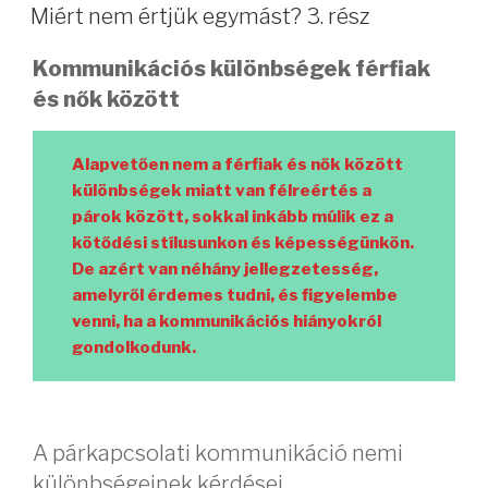
Miért nem értjük egymást? 3. rész
Kommunikációs különbségek férfiak
és nők között
Alapvetően nem a férfiak és nők között
különbségek miatt van félreértés a
párok között, sokkal inkább múlik ez a
kötődési stílusunkon és képességünkön.
De azért van néhány jellegzetesség,
amelyről érdemes tudni, és figyelembe
venni, ha a kommunikációs hiányokról
gondolkodunk.
A párkapcsolati kommunikáció nemi
különbségeinek kérdései