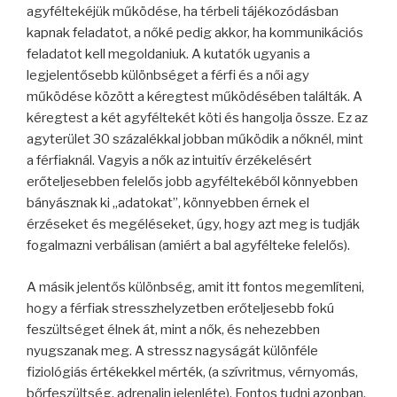
agyféltekéjük működése, ha térbeli tájékozódásban
kapnak feladatot, a nőké pedig akkor, ha kommunikációs
feladatot kell megoldaniuk. A kutatók ugyanis a
legjelentősebb különbséget a férfi és a női agy
működése között a kéregtest működésében találták. A
kéregtest a két agyféltekét köti és hangolja össze. Ez az
agyterület 30 százalékkal jobban működik a nőknél, mint
a férfiaknál. Vagyis a nők az intuitív érzékelésért
erőteljesebben felelős jobb agyféltekéből könnyebben
bányásznak ki „adatokat”, könnyebben érnek el
érzéseket és megéléseket, úgy, hogy azt meg is tudják
fogalmazni verbálisan (amiért a bal agyfélteke felelős).
A másik jelentős különbség, amit itt fontos megemlíteni,
hogy a férfiak stresszhelyzetben erőteljesebb fokú
feszültséget élnek át, mint a nők, és nehezebben
nyugszanak meg. A stressz nagyságát különféle
fiziológiás értékekkel mérték, (a szívritmus, vérnyomás,
bőrfeszültség, adrenalin jelenléte). Fontos tudni azonban,