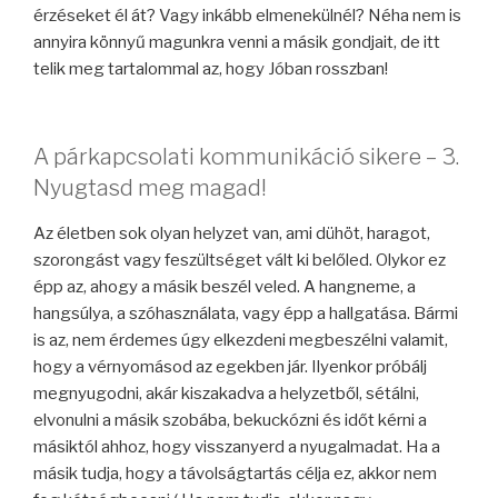
érzéseket él át? Vagy inkább elmenekülnél? Néha nem is
annyira könnyű magunkra venni a másik gondjait, de itt
telik meg tartalommal az, hogy Jóban rosszban!
A párkapcsolati kommunikáció sikere – 3.
Nyugtasd meg magad!
Az életben sok olyan helyzet van, ami dühöt, haragot,
szorongást vagy feszültséget vált ki belőled. Olykor ez
épp az, ahogy a másik beszél veled. A hangneme, a
hangsúlya, a szóhasználata, vagy épp a hallgatása. Bármi
is az, nem érdemes úgy elkezdeni megbeszélni valamit,
hogy a vérnyomásod az egekben jár. Ilyenkor próbálj
megnyugodni, akár kiszakadva a helyzetből, sétálni,
elvonulni a másik szobába, bekuckózni és időt kérni a
másiktól ahhoz, hogy visszanyerd a nyugalmadat. Ha a
másik tudja, hogy a távolságtartás célja ez, akkor nem