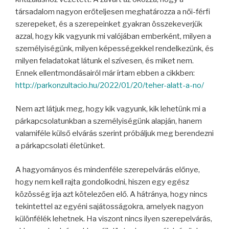
társadalom nagyon erőteljesen meghatározza a női-férfi
szerepeket, és a szerepeinket gyakran összekeverjük
azzal, hogy kik vagyunk mi valójában emberként, milyen a
személyiségünk, milyen képességekkel rendelkezünk, és
milyen feladatokat látunk el szívesen, és miket nem.
Ennek ellentmondásairól már írtam ebben a cikkben:
http://parkonzultacio.hu/2022/01/20/teher-alatt-a-no/
Nem azt látjuk meg, hogy kik vagyunk, kik lehetünk mi a
párkapcsolatunkban a személyiségünk alapján, hanem
valamiféle külső elvárás szerint próbáljuk meg berendezni
a párkapcsolati életünket.
A hagyományos és mindenféle szerepelvárás előnye,
hogy nem kell rajta gondolkodni, hiszen egy egész
közösség írja azt kötelezően elő. A hátránya, hogy nincs
tekintettel az egyéni sajátosságokra, amelyek nagyon
különfélék lehetnek. Ha viszont nincs ilyen szerepelvárás,