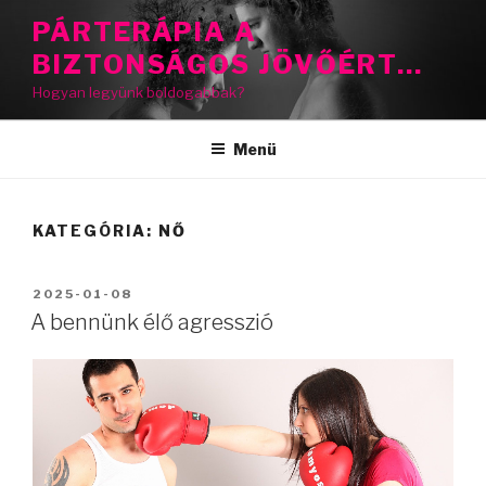
Tartalomhoz
PÁRTERÁPIA A
BIZTONSÁGOS JÖVŐÉRT…
Hogyan legyünk boldogabbak?
Menü
KATEGÓRIA:
NŐ
BEKÜLDVE:
2025-01-08
A bennünk élő agresszió