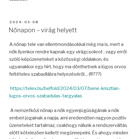
BEKÜLDVE:
2024-03-08
Nőnapon – virág helyett
A nőnap tele van ellentmondásokkal még ma is, mert a
nők ilyenkor rendre kapnak egy virágcsokrot , vagy erről
szóló képüzeneteket a közösségi oldalakon, és
ugyanakkor egy hírt, hogy ma dönthetnek a lúgos orvos
feltételes szabadlábra helyezéséről… (!!!???)
https://telex.hu/belfold/2024/03/07/bene-krisztian-
lugos-orvos-szabadulas-targyalas
A nemzetközi nőnap a nők egyenjogúságának a nők
emberi jogainak a napja, ami eredendően nagyon pozitív
üzeneteket tartalmaz, csakhogy nálunk a rendszerváltás
előtt kötelezően kellett megünnepelni. És ahogy minden