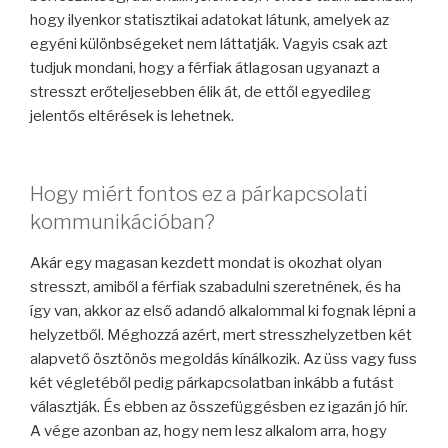
hogy ilyenkor statisztikai adatokat látunk, amelyek az
egyéni különbségeket nem láttatják. Vagyis csak azt
tudjuk mondani, hogy a férfiak átlagosan ugyanazt a
stresszt erőteljesebben élik át, de ettől egyedileg
jelentős eltérések is lehetnek.
Hogy miért fontos ez a párkapcsolati
kommunikációban?
Akár egy magasan kezdett mondat is okozhat olyan
stresszt, amiből a férfiak szabadulni szeretnének, és ha
így van, akkor az első adandó alkalommal ki fognak lépni a
helyzetből. Méghozzá azért, mert stresszhelyzetben két
alapvető ösztönös megoldás kínálkozik. Az üss vagy fuss
két végletéből pedig párkapcsolatban inkább a futást
választják. És ebben az összefüggésben ez igazán jó hír.
A vége azonban az, hogy nem lesz alkalom arra, hogy