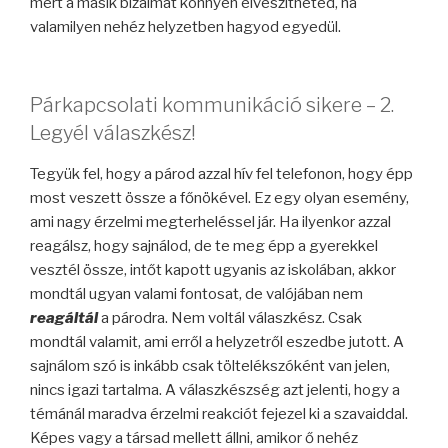
mert a másik bizalmát könnyen elveszítheted, ha
valamilyen nehéz helyzetben hagyod egyedül.
Párkapcsolati kommunikáció sikere – 2.
Legyél válaszkész!
Tegyük fel, hogy a párod azzal hív fel telefonon, hogy épp
most veszett össze a főnökével. Ez egy olyan esemény,
ami nagy érzelmi megterheléssel jár. Ha ilyenkor azzal
reagálsz, hogy sajnálod, de te meg épp a gyerekkel
vesztél össze, intőt kapott ugyanis az iskolában, akkor
mondtál ugyan valami fontosat, de valójában nem
reagáltál
a párodra. Nem voltál válaszkész. Csak
mondtál valamit, ami erről a helyzetről eszedbe jutott. A
sajnálom szó is inkább csak töltelékszóként van jelen,
nincs igazi tartalma. A válaszkészség azt jelenti, hogy a
témánál maradva érzelmi reakciót fejezel ki a szavaiddal.
Képes vagy a társad mellett állni, amikor ő nehéz