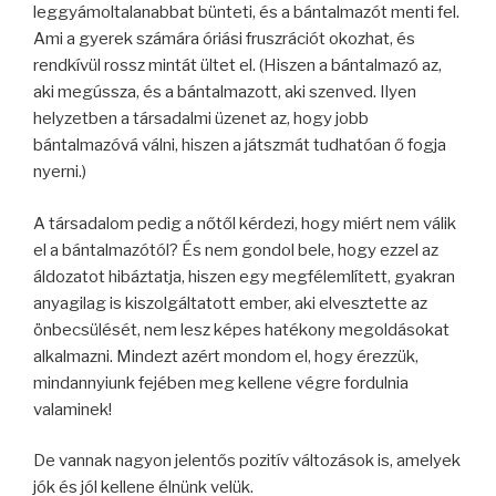
leggyámoltalanabbat bünteti, és a bántalmazót menti fel.
Ami a gyerek számára óriási fruszrációt okozhat, és
rendkívül rossz mintát ültet el. (Hiszen a bántalmazó az,
aki megússza, és a bántalmazott, aki szenved. Ilyen
helyzetben a társadalmi üzenet az, hogy jobb
bántalmazóvá válni, hiszen a játszmát tudhatóan ő fogja
nyerni.)
A társadalom pedig a nőtől kérdezi, hogy miért nem válik
el a bántalmazótól? És nem gondol bele, hogy ezzel az
áldozatot hibáztatja, hiszen egy megfélemlített, gyakran
anyagilag is kiszolgáltatott ember, aki elvesztette az
önbecsülését, nem lesz képes hatékony megoldásokat
alkalmazni. Mindezt azért mondom el, hogy érezzük,
mindannyiunk fejében meg kellene végre fordulnia
valaminek!
De vannak nagyon jelentős pozitív változások is, amelyek
jók és jól kellene élnünk velük.