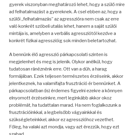
gyerek viszonyban meghatározó lehet, hogy a szülő mire
ad felhatalmazást a gyereknek. A csel ebben az, hogy a
szülői „felhatalmazás” az agresszióra nem csak az erre
való konkrét szóbeli utalás lehet, hanem a saját szülői
mintája is, amelyben a verbális agressziótól kezdve a
konkrét fizikai agresszióig sok minden beletartozhat.
A bennünk élő agresszió párkapcsolati szinten is
megjelenhet és meg is jelenik. Olykor anélkül, hogy
tudatosan ránéznénk erre. Ott van a düh, a harag
formájában. Ezek teljesen természetes érzéseink, akkor
jelentkeznek, ha valamifajta frusztráció ér bennünket. A
párkapcsolatban (is) érdemes figyelni ezekre a könnyen
elnyomott érzéseinkre, mert leginkább akkor okoz
problémát, ha tudattalan marad. Ha nem foglalkozunk a
frusztrációinkkal, a legbelsőbb vágyainkkal és
szükségleteinkkel, akkor ez agresszióhoz vezethet.
Főleg, ha valaki azt mondja, vagy azt érezzük, hogy ezt
szabad…