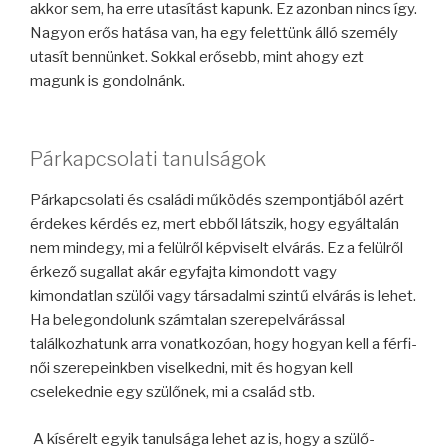
akkor sem, ha erre utasítást kapunk. Ez azonban nincs így.
Nagyon erős hatása van, ha egy felettünk álló személy
utasít bennünket. Sokkal erősebb, mint ahogy ezt
magunk is gondolnánk.
Párkapcsolati tanulságok
Párkapcsolati és családi működés szempontjából azért
érdekes kérdés ez, mert ebből látszik, hogy egyáltalán
nem mindegy, mi a felülről képviselt elvárás. Ez a felülről
érkező sugallat akár egyfajta kimondott vagy
kimondatlan szülői vagy társadalmi szintű elvárás is lehet.
Ha belegondolunk számtalan szerepelvárással
találkozhatunk arra vonatkozóan, hogy hogyan kell a férfi-
női szerepeinkben viselkedni, mit és hogyan kell
cselekednie egy szülőnek, mi a család stb.
A kísérelt egyik tanulsága lehet az is, hogy a szülő-