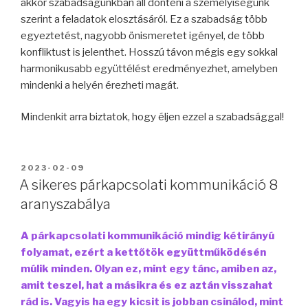
akkor szabadságunkban áll dönteni a személyiségünk
szerint a feladatok elosztásáról. Ez a szabadság több
egyeztetést, nagyobb önismeretet igényel, de több
konfliktust is jelenthet. Hosszú távon mégis egy sokkal
harmonikusabb együttélést eredményezhet, amelyben
mindenki a helyén érezheti magát.
Mindenkit arra biztatok, hogy éljen ezzel a szabadsággal!
BEKÜLDVE:
2023-02-09
A sikeres párkapcsolati kommunikáció 8
aranyszabálya
A párkapcsolati kommunikáció mindig kétirányú
folyamat, ezért a kettőtök együttműködésén
múlik minden. Olyan ez, mint egy tánc, amiben az,
amit teszel, hat a másikra és ez aztán visszahat
rád is. Vagyis ha egy kicsit is jobban csinálod, mint