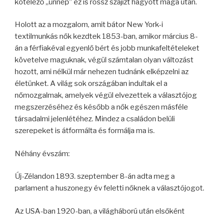
kötelező „ünnep” ez is rossz szájízt hagyott maga után.
Holott az a mozgalom, amit bátor New York-i
textilmunkás nők kezdtek 1853-ban, amikor március 8-
án a férfiakéval egyenlő bért és jobb munkafeltételeket
követelve maguknak, végül számtalan olyan változást
hozott, ami nélkül már nehezen tudnánk elképzelni az
életünket. A világ sok országában indultak el a
nőmozgalmak, amelyek végül elvezettek a választójog
megszerzéséhez és később a nők egészen másféle
társadalmi jelenlétéhez. Mindez a családon belüli
szerepeket is átformálta és formálja ma is.
Néhány évszám:
Új-Zélandon 1893. szeptember 8-án adta meg a
parlament a huszonegy év feletti nőknek a választójogot.
Az USA-ban 1920-ban, a világháború után elsőként