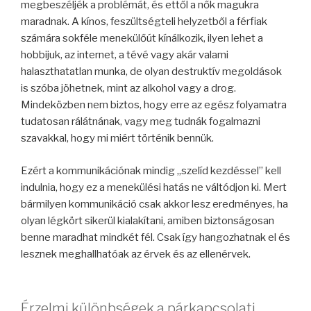
megbeszéljék a problémát, és ettől a nők magukra
maradnak. A kínos, feszültségteli helyzetből a férfiak
számára sokféle menekülőút kínálkozik, ilyen lehet a
hobbijuk, az internet, a tévé vagy akár valami
halaszthatatlan munka, de olyan destruktív megoldások
is szóba jöhetnek, mint az alkohol vagy a drog.
Mindeközben nem biztos, hogy erre az egész folyamatra
tudatosan rálátnának, vagy meg tudnák fogalmazni
szavakkal, hogy mi miért történik bennük.
Ezért a kommunikációnak mindig „szelíd kezdéssel” kell
indulnia, hogy ez a menekülési hatás ne váltódjon ki. Mert
bármilyen kommunikáció csak akkor lesz eredményes, ha
olyan légkört sikerül kialakítani, amiben biztonságosan
benne maradhat mindkét fél. Csak így hangozhatnak el és
lesznek meghallhatóak az érvek és az ellenérvek.
Érzelmi különbségek a párkapcsolati