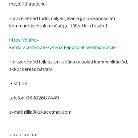
megállíthatatlanul!
Ha szeretnéd tudni, milyen jelenleg a párkapcsolati
kommunikációtok minősége, töltsd ki a tesztet!
https://online-
kerdoiv.com/index/v/h/parkapcsolatikommunikacio
Ha szeretnéd fejleszteni a párkapcsolati kommunikációd,
akkor keress bátran!
Rist Lilla
telefon: 06302687449
e-mail: r.lilla3(kukac)gmail.com
BEKÜLDVE:
2023-02-08