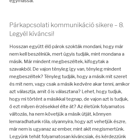
egymással.
Párkapcsolati kommunikáció sikere – 8.
Legyél kíváncsi!
Hosszan együtt élő párok szokták mondani, hogy már
nem kell beszélniük, mert úgyis tudják, mint mondana a
másik. Már mindent megbeszéltek, kifogytak a
szavakból. De vajon tényleg így van, tényleg mindent
megbeszéltek? Tényleg tudják, hogy a másik mit szeret
és mit nem, vagy csak a másik kedvére akar tenni, amikor
azt választja, amit ő is választana? Lehet, hogy tudjuk,
hogy mi történt a másikkal tegnap, de vajon azt is tudjuk,
ő ezt milyen érzésekkel élte át? Az életünk folyamatos
változás, ha nem követjük a másik útját, könnyen
lemaradhatunk róla, olyannyira, hogy azt vehetjük észre,
már nem is ugyanaz az ember, mint akit megismertünk.
Legyünk tehát folyamatosan kíváncsiak, és kérdezzünk