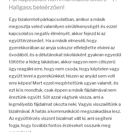
Hallgass beleérzően!
Egy bizalomteli párkapcsolatban, amikor a másik
megosztja veled valamilyen sérülékenységét és ezzel
kapcsolatos negatív élményét, akkor fejezd ki az
együttérzésedet. Ha a másik elmeséli, hogy
gyerekkorában az anyja sokszor elfelejtette elvinni az
óvodából, és a délutánokat iskolásként gyakran egyedül
töltötte a hideg lakásban, akkor nagyon nem célszerű
úgy reagálni erre, hogy nem csoda, hogy képtelen vagy
együtt lenni a gyerekünkkel, hiszen az anyád sem volt
erre képes! Mert ezzel megértettünk ugyan valamit, és
ezt ki is mondtuk, csak éppen a másik fájdalmával nem
éreztünk együtt. Sőt azzal vágtunk vissza, ami a
legmélyebb fájdalmat okozta neki. Vagyis visszaéltünk a
bizalmával. A hatás a kommunikáció megszakadása lesz.
Az együttérzés viszont bizalmat vált ki, ami segíteni
fogja, hogy további fontos érzéseket osszunk meg