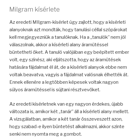
Milgram kísérlete
Az eredeti MIlgram-kísérlet úgy zajlott, hogy a kísérleti
alanyoknak azt mondták, hogy tanulási céllal szópárokat
kell megjegyezniük a tanulóknak. Ha a „tanulók” nem jól
válaszolnak, akkor a kísérleti alany áramütéssel
büntetheti őket. A tanuló valójában egy beépített ember
volt, egy színész, aki eljátszotta, hogy az áramütések
hatására fájdalmat él át, de a kísérleti alanyok ebbe nem
voltak beavatva, vagyis a fájdalmat valósnak élhették át.
Ennek ellenére a legtöbben képesek voltak nagyon
súlyos áramütéssel is sújtani résztvevőket.
Az eredeti kísérletnek van egy nagyon érdekes, újabb
változata is, amikor két „tanár” áll a kísérleti alany mellett.
A vizsgálatban, amikor a két tanár összeveszett azon,
hogy szabad-e ilyen büntetést alkalmazni, akkor szinte
senki nem nyomta meg a gombot.