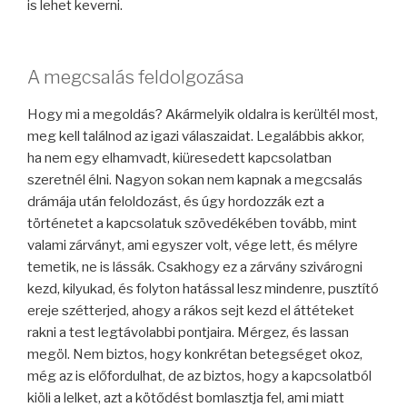
is lehet keverni.
A megcsalás feldolgozása
Hogy mi a megoldás? Akármelyik oldalra is kerültél most,
meg kell találnod az igazi válaszaidat. Legalábbis akkor,
ha nem egy elhamvadt, kiüresedett kapcsolatban
szeretnél élni. Nagyon sokan nem kapnak a megcsalás
drámája után feloldozást, és úgy hordozzák ezt a
történetet a kapcsolatuk szövedékében tovább, mint
valami zárványt, ami egyszer volt, vége lett, és mélyre
temetik, ne is lássák. Csakhogy ez a zárvány szivárogni
kezd, kilyukad, és folyton hatással lesz mindenre, pusztító
ereje szétterjed, ahogy a rákos sejt kezd el áttéteket
rakni a test legtávolabbi pontjaira. Mérgez, és lassan
megöl. Nem biztos, hogy konkrétan betegséget okoz,
még az is előfordulhat, de az biztos, hogy a kapcsolatból
kiöli a lelket, azt a kötődést bomlasztja fel, ami miatt