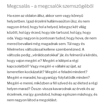
Megcsalás – a megcsalók szemszögéből
Ha ezen az oldalon állsz, akkor sem vagy könnyű
helyzetben. Igazi érzelmi hullámvasúton ülsz, és nem
nagyon érted, hogy hol a helyed, lebegsz két világ
között, hol úgy érzed, hogy ide tartozol, hol úgy, hogy
oda. Vagy nagyon is pontosan tudod, hogy hova, de nem
mered bevallani még magadnak sem. Túl nagy és
félelmetes változással kellene szembenézned. A
változás pedig „véráldozatokkal” jár, és felmerül a kérdés,
hogy vajon megéri-e? Megéri-e kilépni a régi
kapcsolatból? Vagy megéri-e vállalni az újat, az
ismeretlen kockázatát? Megéri-e feladni mindent?
Megéri-e maradni, ha ugyanúgy folytatódik minden?
Megéri-e menni, miközben a fél szíved és az életed a régi
helyen marad? Össze-vissza kavarodnak az érvek és az
érzelmek, ma így gondolod, holnap egészen máshogy, és
nem nagyon látod a megoldást.