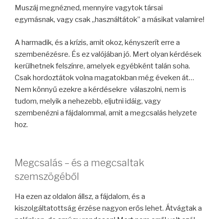
Muszáj megnézned, mennyire vagytok társai
egymásnak, vagy csak „használtátok” a másikat valamire!
A harmadik, és a krízis, amit okoz, kényszerít erre a
szembenézésre. És ez valójában jó. Mert olyan kérdések
kerülhetnek felszínre, amelyek egyébként talán soha.
Csak hordoztátok volna magatokban még éveken át…
Nem könnyű ezekre a kérdésekre válaszolni, nem is
tudom, melyik a nehezebb, eljutni idáig, vagy
szembenézni a fájdalommal, amit a megcsalás helyzete
hoz.
Megcsalás – és a megcsaltak
szemszögéből
Ha ezen az oldalon állsz, a fájdalom, és a
kiszolgáltatottság érzése nagyon erős lehet. Átvágtak a