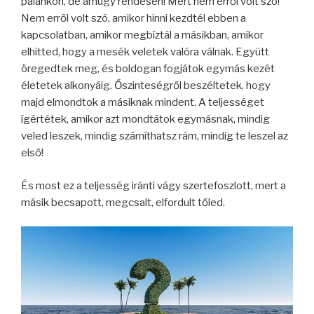
palánkon, de amúgy rendesen! Mert nem erről volt szó!
Nem erről volt szó, amikor hinni kezdtél ebben a
kapcsolatban, amikor megbíztál a másikban, amikor
elhitted, hogy a mesék veletek valóra válnak. Együtt
öregedtek meg, és boldogan fogjátok egymás kezét
életetek alkonyáig. Őszinteségről beszéltetek, hogy
majd elmondtok a másiknak mindent. A teljességet
ígértétek, amikor azt mondtátok egymásnak, mindig
veled leszek, mindig számíthatsz rám, mindig te leszel az
első!
És most ez a teljesség iránti vágy szertefoszlott, mert a
másik becsapott, megcsalt, elfordult tőled.