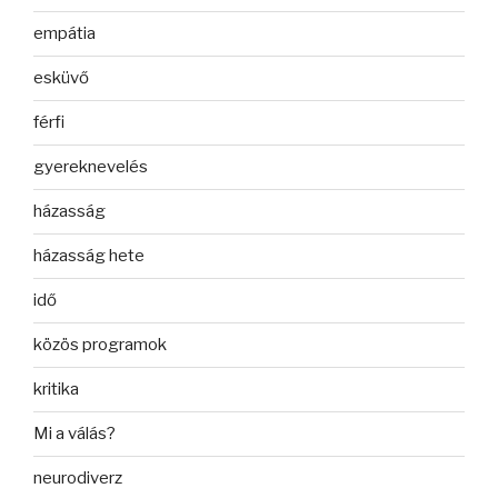
empátia
esküvő
férfi
gyereknevelés
házasság
házasság hete
idő
közös programok
kritika
Mi a válás?
neurodiverz