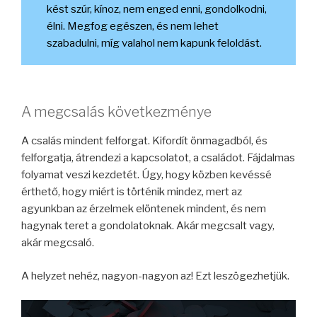
kést szúr, kínoz, nem enged enni, gondolkodni,
élni. Megfog egészen, és nem lehet
szabadulni, míg valahol nem kapunk feloldást.
A megcsalás következménye
A csalás mindent felforgat. Kifordít önmagadból, és
felforgatja, átrendezi a kapcsolatot, a családot. Fájdalmas
folyamat veszi kezdetét. Úgy, hogy közben kevéssé
érthető, hogy miért is történik mindez, mert az
agyunkban az érzelmek elöntenek mindent, és nem
hagynak teret a gondolatoknak. Akár megcsalt vagy,
akár megcsaló.
A helyzet nehéz, nagyon-nagyon az! Ezt leszögezhetjük.