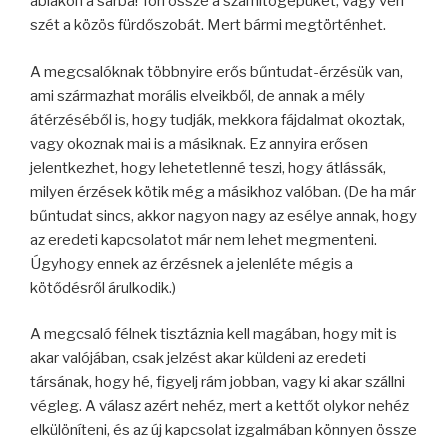
ablakon a sárba! Töri össze a számítógépüket, vagy veri
szét a közös fürdőszobát. Mert bármi megtörténhet.
A megcsalóknak többnyire erős bűntudat-érzésük van,
ami származhat morális elveikből, de annak a mély
átérzéséből is, hogy tudják, mekkora fájdalmat okoztak,
vagy okoznak mai is a másiknak. Ez annyira erősen
jelentkezhet, hogy lehetetlenné teszi, hogy átlássák,
milyen érzések kötik még a másikhoz valóban. (De ha már
bűntudat sincs, akkor nagyon nagy az esélye annak, hogy
az eredeti kapcsolatot már nem lehet megmenteni.
Úgyhogy ennek az érzésnek a jelenléte mégis a
kötődésről árulkodik.)
A megcsaló félnek tisztáznia kell magában, hogy mit is
akar valójában, csak jelzést akar küldeni az eredeti
társának, hogy hé, figyelj rám jobban, vagy ki akar szállni
végleg. A válasz azért nehéz, mert a kettőt olykor nehéz
elkülöníteni, és az új kapcsolat izgalmában könnyen össze