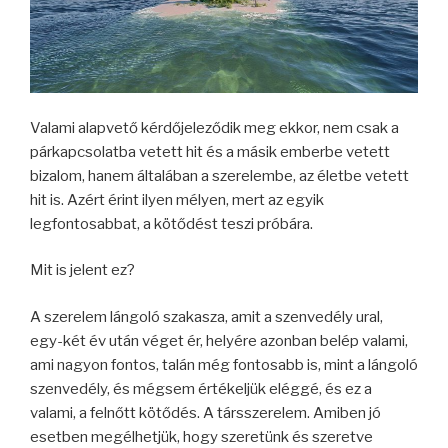
Valami alapvető kérdőjeleződik meg ekkor, nem csak a
párkapcsolatba vetett hit és a másik emberbe vetett
bizalom, hanem általában a szerelembe, az életbe vetett
hit is. Azért érint ilyen mélyen, mert az egyik
legfontosabbat, a kötődést teszi próbára.
Mit is jelent ez?
A szerelem lángoló szakasza, amit a szenvedély ural,
egy-két év után véget ér, helyére azonban belép valami,
ami nagyon fontos, talán még fontosabb is, mint a lángoló
szenvedély, és mégsem értékeljük eléggé, és ez a
valami, a felnőtt kötődés. A társszerelem. Amiben jó
esetben megélhetjük, hogy szeretünk és szeretve