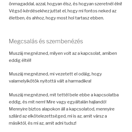
önmagaddal, azzal, hogyan élsz, és hogyan szeretnél élni!
Végső kérdésekhez juttat el, hogy mi fontos neked az
életben, és ahhoz, hogy most hol tartasz ebben.
Megcsalás és szembenézés
Muszáj megnézned, milyen volt az a kapcsolat, amiben
eddig éltél!
Muszáj megnézned, mi vezetett el odáig, hogy
valamelyikőtök nyitottá vált a harmadikra!
Muszáj megnézned, mit tettél bele ebbe a kapcsolatba
eddig, és mit nem! Mire vagy egyáltalán hajlandó!
Mennyire biztos alapokon áll a kapcsolatod, mennyire
szilárd az elkötelezettséged, mi is az, amit vársz a
másiktól, és mi az, amit adni tudsz!