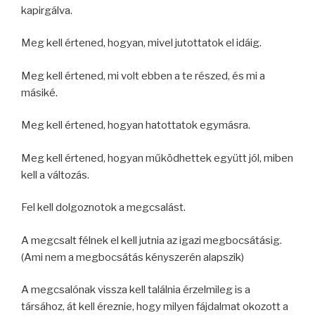
kapirgálva.
Meg kell értened, hogyan, mivel jutottatok el idáig.
Meg kell értened, mi volt ebben a te részed, és mi a
másiké.
Meg kell értened, hogyan hatottatok egymásra.
Meg kell értened, hogyan működhettek együtt jól, miben
kell a változás.
Fel kell dolgoznotok a megcsalást.
A megcsalt félnek el kell jutnia az igazi megbocsátásig.
(Ami nem a megbocsátás kényszerén alapszik)
A megcsalónak vissza kell találnia érzelmileg is a
társához, át kell éreznie, hogy milyen fájdalmat okozott a