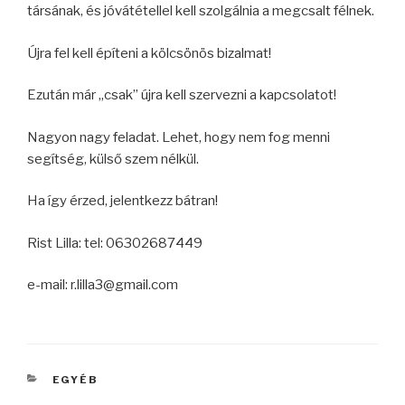
társának, és jóvátétellel kell szolgálnia a megcsalt félnek.
Újra fel kell építeni a kölcsönös bizalmat!
Ezután már „csak” újra kell szervezni a kapcsolatot!
Nagyon nagy feladat. Lehet, hogy nem fog menni
segítség, külső szem nélkül.
Ha így érzed, jelentkezz bátran!
Rist Lilla: tel: 06302687449
e-mail: r.lilla3@gmail.com
KATEGÓRIÁK
EGYÉB