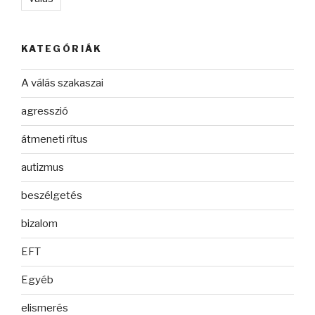
KATEGÓRIÁK
A válás szakaszai
agresszió
átmeneti rítus
autizmus
beszélgetés
bizalom
EFT
Egyéb
elismerés