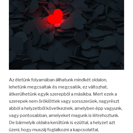
Az életünk folyamában állhatunk mindkét oldalon,
lehetünk megcsaltak és megcsalók, ez változhat,
átkerülhetünk egyik szerepből a másikba. Mert ezek a
szerepek nem öröklöttek vagy sorsszerűek, nagyrészt
abból a helyzetből következnek, amelyben épp vagyunk,
vagy pontosabban, amelyeket magunk is létrehoztunk.
De bármelyik oldalra kerültünk is ezúttal, a helyzet azt
üzeni, hogy muszáj foglalkozni a kapcsolattal,