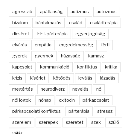
agresszió
apátlanság
autizmus
autozmus
bizalom
bántalmazás
család
családterápia
dicséret
EFT-párterápia
egyenjogúság
elvárás
empátia
engedelmesség
férfi
gyerek
gyermek
házasság
kamasz
kapcsolat
kommunikáció
konfliktus
kritika
krízis
kísérlet
kötődés
leválás
lázadás
megértés
neurodiverz
nevelés
nő
női jogok
nőnap
oxitocin
párkapcsolat
párkapcsolati konfliktus
párterápia
stressz
szerelem
szerepek
szeretet
szex
szülő
válás