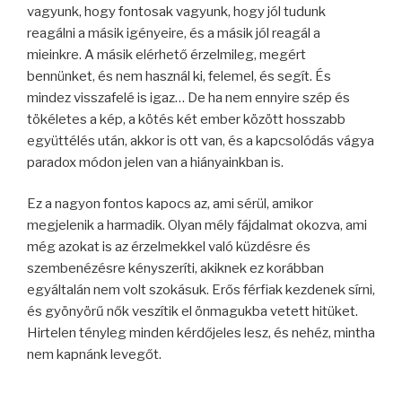
vagyunk, hogy fontosak vagyunk, hogy jól tudunk
reagálni a másik igényeire, és a másik jól reagál a
mieinkre. A másik elérhető érzelmileg, megért
bennünket, és nem használ ki, felemel, és segít. És
mindez visszafelé is igaz… De ha nem ennyire szép és
tökéletes a kép, a kötés két ember között hosszabb
együttélés után, akkor is ott van, és a kapcsolódás vágya
paradox módon jelen van a hiányainkban is.
Ez a nagyon fontos kapocs az, ami sérül, amikor
megjelenik a harmadik. Olyan mély fájdalmat okozva, ami
még azokat is az érzelmekkel való küzdésre és
szembenézésre kényszeríti, akiknek ez korábban
egyáltalán nem volt szokásuk. Erős férfiak kezdenek sírni,
és gyönyörű nők veszítik el önmagukba vetett hitüket.
Hirtelen tényleg minden kérdőjeles lesz, és nehéz, mintha
nem kapnánk levegőt.