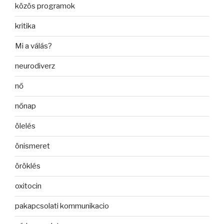
közös programok
kritika
Mi a válás?
neurodiverz
nő
nőnap
ölelés
önismeret
öröklés
oxitocin
pakapcsolati kommunikacio