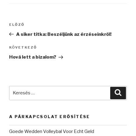
Bejegyzés
Korábbi
ELŐZŐ
navigáció
bejegyzés
A siker titka: Beszéljünk az érzéseinkről!
Következő
KÖVETKEZŐ
bejegyzés
Hová lett a bizalom?
Keresés
Keres
a
következő
kifejezésre:
A PÁRKAPCSOLAT ERŐSÍTÉSE
Goede Wedden Volleybal Voor Echt Geld