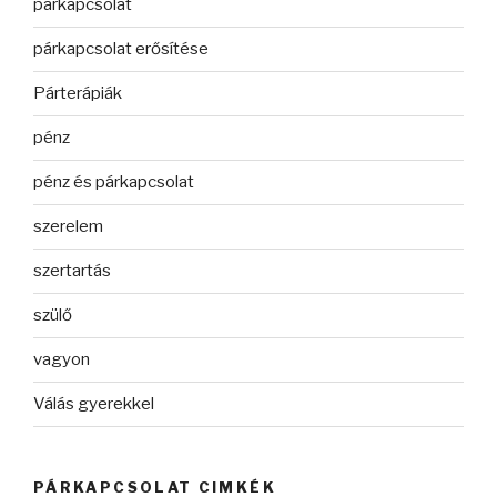
párkapcsolat
párkapcsolat erősítése
Párterápiák
pénz
pénz és párkapcsolat
szerelem
szertartás
szülő
vagyon
Válás gyerekkel
PÁRKAPCSOLAT CIMKÉK