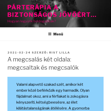
Tartalomhoz
PÁRTERÁPIA A
BIZTONSÁGOS JÖVŐÉRT…
Hogyan legyünk boldogabbak?
Menü
BEKÜLDVE:
2021-02-24
SZERZŐ:
RIST LILLA
A megcsalás két oldala:
megcsaltak és megcsalók
Valami alapvető szakad szét, amikor két
ember közé beférkőzik egy harmadik. Olyan
fájdalmat okoz, ami a férfiakat is zokogásra
kényszeríti, kétségbeesésre, az élet
kilátástalanságának átélésére. A gyomorba