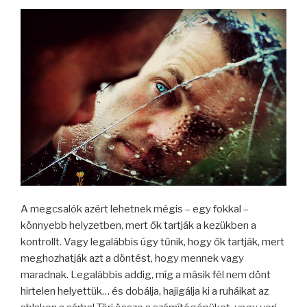
A megcsalók azért lehetnek mégis – egy fokkal –
könnyebb helyzetben, mert ők tartják a kezükben a
kontrollt. Vagy legalábbis úgy tűnik, hogy ők tartják, mert
meghozhatják azt a döntést, hogy mennek vagy
maradnak. Legalábbis addig, míg a másik fél nem dönt
hirtelen helyettük… és dobálja, hajigálja ki a ruháikat az