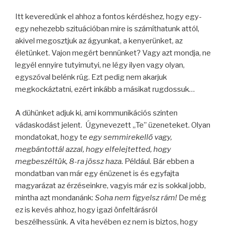
Itt keveredünk el ahhoz a fontos kérdéshez, hogy egy-
egy nehezebb szituációban mire is számíthatunk attól,
akivel megosztjuk az ágyunkat, a kenyerünket, az
életünket. Vajon megért bennünket? Vagy azt mondja, ne
legyél ennyire tutyimutyi, ne légy ilyen vagy olyan,
egyszóval belénk rúg. Ezt pedig nem akarjuk
megkockáztatni, ezért inkább a másikat rugdossuk…
A dühünket adjuk ki, ami kommunikációs szinten
vádaskodást jelent. Úgynevezett „Te” üzeneteket. Olyan
mondatokat, hogy t
e egy semmirekellő vagy,
megbántottál azzal, hogy elfelejtetted, hogy
megbeszéltük, 8-ra jössz haza.
Például. Bár ebben a
mondatban van már egy énüzenet is és egyfajta
magyarázat az érzéseinkre, vagyis már ez is sokkal jobb,
mintha azt mondanánk:
Soha nem figyelsz rám!
De még
ez is kevés ahhoz, hogy igazi önfeltárásról
beszélhessünk. A vita hevében ez nem is biztos, hogy