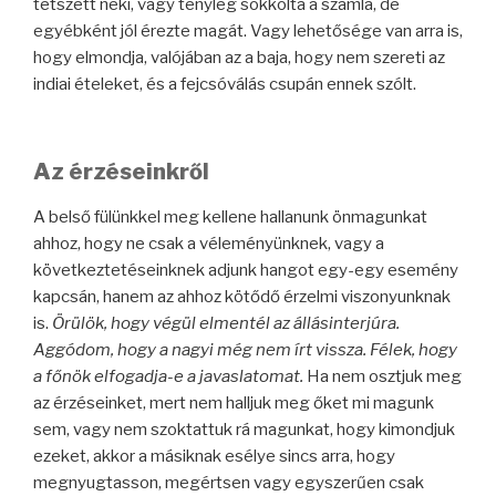
tetszett neki, vagy tényleg sokkolta a számla, de
egyébként jól érezte magát. Vagy lehetősége van arra is,
hogy elmondja, valójában az a baja, hogy nem szereti az
indiai ételeket, és a fejcsóválás csupán ennek szólt.
Az érzéseinkről
A belső fülünkkel meg kellene hallanunk önmagunkat
ahhoz, hogy ne csak a véleményünknek, vagy a
következtetéseinknek adjunk hangot egy-egy esemény
kapcsán, hanem az ahhoz kötődő érzelmi viszonyunknak
is.
Örülök, hogy végül elmentél az állásinterjúra.
Aggódom, hogy a nagyi még nem írt vissza. Félek, hogy
a főnök elfogadja-e a javaslatomat.
Ha nem osztjuk meg
az érzéseinket, mert nem halljuk meg őket mi magunk
sem, vagy nem szoktattuk rá magunkat, hogy kimondjuk
ezeket, akkor a másiknak esélye sincs arra, hogy
megnyugtasson, megértsen vagy egyszerűen csak