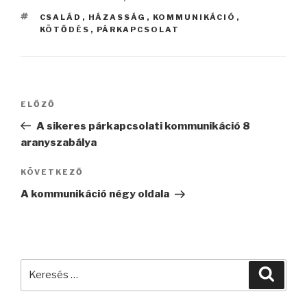
CÍMKÉK
CSALÁD
,
HÁZASSÁG
,
KOMMUNIKÁCIÓ
,
KÖTŐDÉS
,
PÁRKAPCSOLAT
Bejegyzés
Korábbi
ELŐZŐ
navigáció
bejegyzés
A sikeres párkapcsolati kommunikáció 8
aranyszabálya
Következő
KÖVETKEZŐ
bejegyzés
A kommunikáció négy oldala
Keresés
Keres
a
következő