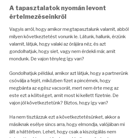
A tapasztalatok nyomán levont
értelmezéseinkről
Vagyis arról, hogy amikor megtapasztalunk valamit, abból
milyen következtetést vonunk le. Látunk, hallunk, érzünk
valamit, látjuk, hogy valaki az órájára néz, és azt
gondolhatjuk, hogy siet, vagy nem érdekli már, amit
mondunk. De vajon tényleg így van?
Gondolhatjuk például, amikor azt látjuk, hogy a partnerünk
csóválja a fejét, miközben fizet a pincérnek, hogy
megbánta az egész vacsorát, mert nem érte meg az
este ezt a költséget, amit most ki kellett fizetnie. De
vajon jól következtetünk? Biztos, hogy így van?
Ha nem tisztázzuk ezt a következtetésünket, akkor a
másiknak esélye sincs arra, hogy elmondja, valójában mi
állt a háttérben. Lehet, hogy csak a kiszolgálás nem