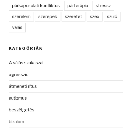
párkapcsolati konfliktus
párterápia
stressz
szerelem
szerepek
szeretet
szex
szülő
válás
KATEGÓRIÁK
A válás szakaszai
agresszió
átmeneti rítus
autizmus
beszélgetés
bizalom