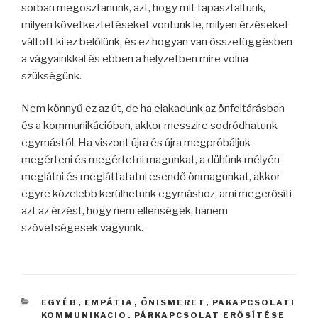
sorban megosztanunk, azt, hogy mit tapasztaltunk,
milyen következtetéseket vontunk le, milyen érzéseket
váltott ki ez belőlünk, és ez hogyan van összefüggésben
a vágyainkkal és ebben a helyzetben mire volna
szükségünk.
Nem könnyű ez az út, de ha elakadunk az önfeltárásban
és a kommunikációban, akkor messzire sodródhatunk
egymástól. Ha viszont újra és újra megpróbáljuk
megérteni és megértetni magunkat, a dühünk mélyén
meglátni és megláttatatni esendő önmagunkat, akkor
egyre közelebb kerülhetünk egymáshoz, ami megerősíti
azt az érzést, hogy nem ellenségek, hanem
szövetségesek vagyunk.
KATEGÓRIÁK
EGYÉB
,
EMPÁTIA
,
ÖNISMERET
,
PAKAPCSOLATI
KOMMUNIKACIO
,
PÁRKAPCSOLAT ERŐSÍTÉSE