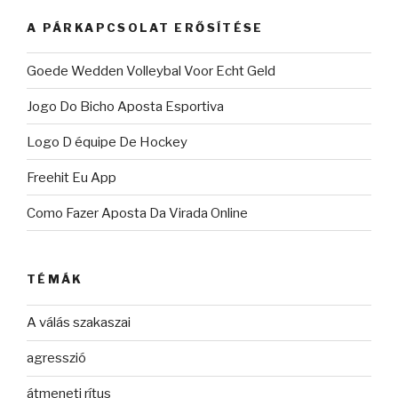
kifejezésre:
A PÁRKAPCSOLAT ERŐSÍTÉSE
Goede Wedden Volleybal Voor Echt Geld
Jogo Do Bicho Aposta Esportiva
Logo D équipe De Hockey
Freehit Eu App
Como Fazer Aposta Da Virada Online
TÉMÁK
A válás szakaszai
agresszió
átmeneti rítus