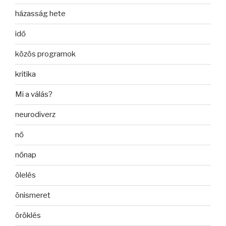
házasság hete
idő
közös programok
kritika
Mi a válás?
neurodiverz
nő
nőnap
ölelés
önismeret
öröklés