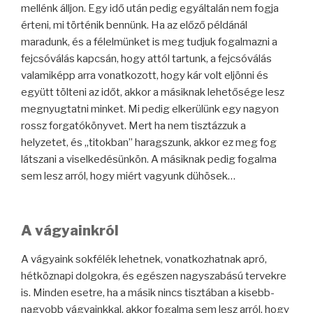
mellénk álljon. Egy idő után pedig egyáltalán nem fogja
érteni, mi történik bennünk. Ha az előző példánál
maradunk, és a félelmünket is meg tudjuk fogalmazni a
fejcsóválás kapcsán, hogy attól tartunk, a fejcsóválás
valamiképp arra vonatkozott, hogy kár volt eljönni és
együtt tölteni az időt, akkor a másiknak lehetősége lesz
megnyugtatni minket. Mi pedig elkerülünk egy nagyon
rossz forgatókönyvet. Mert ha nem tisztázzuk a
helyzetet, és „titokban” haragszunk, akkor ez meg fog
látszani a viselkedésünkön. A másiknak pedig fogalma
sem lesz arról, hogy miért vagyunk dühösek…
A vágyainkról
A vágyaink sokfélék lehetnek, vonatkozhatnak apró,
hétköznapi dolgokra, és egészen nagyszabású tervekre
is. Minden esetre, ha a másik nincs tisztában a kisebb-
nagyobb vágyainkkal, akkor fogalma sem lesz arról, hogy