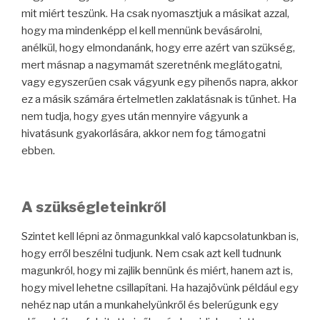
mit miért teszünk. Ha csak nyomasztjuk a másikat azzal,
hogy ma mindenképp el kell mennünk bevásárolni,
anélkül, hogy elmondanánk, hogy erre azért van szükség,
mert másnap a nagymamát szeretnénk meglátogatni,
vagy egyszerűen csak vágyunk egy pihenős napra, akkor
ez a másik számára értelmetlen zaklatásnak is tűnhet. Ha
nem tudja, hogy gyes után mennyire vágyunk a
hivatásunk gyakorlására, akkor nem fog támogatni
ebben.
A szükségleteinkről
Szintet kell lépni az önmagunkkal való kapcsolatunkban is,
hogy erről beszélni tudjunk. Nem csak azt kell tudnunk
magunkról, hogy mi zajlik bennünk és miért, hanem azt is,
hogy mivel lehetne csillapítani. Ha hazajövünk például egy
nehéz nap után a munkahelyünkről és belerúgunk egy