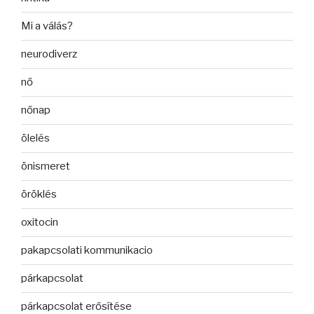
Mi a válás?
neurodiverz
nő
nőnap
ölelés
önismeret
öröklés
oxitocin
pakapcsolati kommunikacio
párkapcsolat
párkapcsolat erősítése