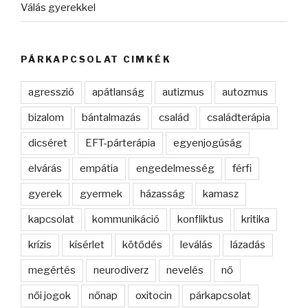
Válás gyerekkel
PÁRKAPCSOLAT CIMKÉK
agresszió
apátlanság
autizmus
autozmus
bizalom
bántalmazás
család
családterápia
dicséret
EFT-párterápia
egyenjogúság
elvárás
empátia
engedelmesség
férfi
gyerek
gyermek
házasság
kamasz
kapcsolat
kommunikáció
konfliktus
kritika
krízis
kísérlet
kötődés
leválás
lázadás
megértés
neurodiverz
nevelés
nő
női jogok
nőnap
oxitocin
párkapcsolat