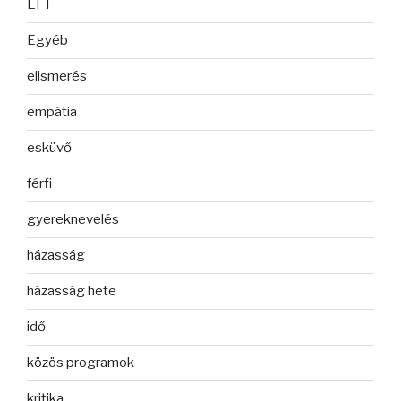
EFT
Egyéb
elismerés
empátia
esküvő
férfi
gyereknevelés
házasság
házasság hete
idő
közös programok
kritika