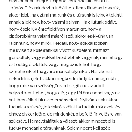
előszobában felejtett cipőbe, és leszidjuk emiatt a
„bűnöst”, és mindezt minősíthetetlen stílusban tesszük,
akkor jobb, ha ezt mi magunk és a társunk is jelnek tekinti,
annak a jelének, hogy valami baj van. Ha eljutunk odáig,
hogy észleljük önreflektíven magunkat, hogy a
cipőprobléma valami másról szól, akkor esélyünk van
rájönnünk, hogy miről. Például, hogy sokkal jobban
megviselt a kollégánkkal vívott küzdelem, mint azt
gondoltuk, vagy sokkal fáradtabbak vagyunk, mint ahogy
ezt eddig észleltük, vagy még az is lehet, hogy
szeretnénk otthagyni a munkahelyünket. Ha sikerült
dekódolni a jelet, akkor megkérdezhetjük önmagunktól,
hogy mire van szükségünk, mi segítene az adott
helyzetben. Lehet, hogy elég egy fél óra csend, vagy az,
ha kibeszélhetjük az eseményeket. Nyilván, csak akkor
tudunk a szükségleteinkről szólni, ha tudjuk, mik ezek, és
ehhez olykor időre, de mindenképp befelé figyelésre van
szükség. Ha megtaláltuk a választ, akkor mindezt el is
tudjuk mondani a társunknak. Sok mindent kell szép