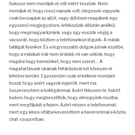
Sokszor nem mondjuk el, mit miért teszünk. Nem
mondjuk el, hogy rossz napunk volt, idegesek vagyunk,
csak becsapjuk az ajtót, vagy dühösen reagálunk egy
egyszerű megjegyzésre, lefekszünk délután anélkül,
hogy megmagyaráznánk, vagy úgy esszük végig a
vacsorát, hogy közben a telefonunkon lógunk. A másik
találgat ilyenkor. És a legrosszabb dolgok jutnak eszébe,
hogy a másikat már nem érdekli, mi van velünk, hogy
magára hagy bennünket, hogy nem szeret… A
magatartásunk okainak feltárásával ezt könnyen el
lehetne kerülni. Egyszerűen csak el kellene mondani
hozzá, hogy azért vagyok ingerült, mert ma
összevesztem a kollégámmal. Azért fekszem le, holott
tudom, hogy megbeszéltük, hogy elmegyünk moziba,
mert megfájdult a fejem. Azért nézem a telefonomat,
mert egy kínos vitába keveredtem a haverommal a közös
chat-csoportban.