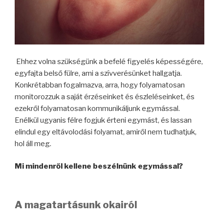
Ehhez volna szükségünk a befelé figyelés képességére,
egyfajta belső fülre, ami a szívverésünket hallgatja.
Konkrétabban fogalmazva, arra, hogy folyamatosan
monitorozzuk a saját érzéseinket és észleléseinket, és
ezekről folyamatosan kommunikáljunk egymással.
Enélkül ugyanis félre fogjuk érteni egymást, és lassan
elindul egy eltávolodási folyamat, amiről nem tudhatjuk,
hol áll meg.
Mi mindenről kellene beszélnünk egymással?
A magatartásunk okairól