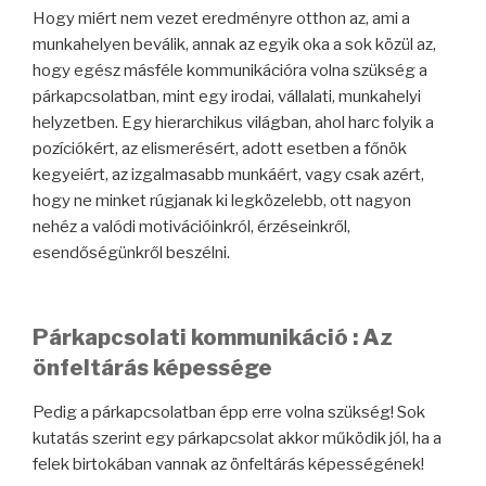
Hogy miért nem vezet eredményre otthon az, ami a
munkahelyen beválik, annak az egyik oka a sok közül az,
hogy egész másféle kommunikációra volna szükség a
párkapcsolatban, mint egy irodai, vállalati, munkahelyi
helyzetben. Egy hierarchikus világban, ahol harc folyik a
pozíciókért, az elismerésért, adott esetben a főnök
kegyeiért, az izgalmasabb munkáért, vagy csak azért,
hogy ne minket rúgjanak ki legközelebb, ott nagyon
nehéz a valódi motivációinkról, érzéseinkről,
esendőségünkről beszélni.
Párkapcsolati kommunikáció :
Az
önfeltárás képessége
Pedig a párkapcsolatban épp erre volna szükség! Sok
kutatás szerint egy párkapcsolat akkor működik jól, ha a
felek birtokában vannak az önfeltárás képességének!