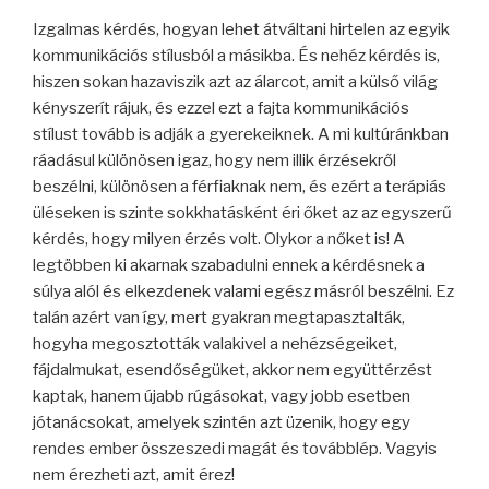
Izgalmas kérdés, hogyan lehet átváltani hirtelen az egyik
kommunikációs stílusból a másikba. És nehéz kérdés is,
hiszen sokan hazaviszik azt az álarcot, amit a külső világ
kényszerít rájuk, és ezzel ezt a fajta kommunikációs
stílust tovább is adják a gyerekeiknek. A mi kultúránkban
ráadásul különösen igaz, hogy nem illik érzésekről
beszélni, különösen a férfiaknak nem, és ezért a terápiás
üléseken is szinte sokkhatásként éri őket az az egyszerű
kérdés, hogy milyen érzés volt. Olykor a nőket is! A
legtöbben ki akarnak szabadulni ennek a kérdésnek a
súlya alól és elkezdenek valami egész másról beszélni. Ez
talán azért van így, mert gyakran megtapasztalták,
hogyha megosztották valakivel a nehézségeiket,
fájdalmukat, esendőségüket, akkor nem együttérzést
kaptak, hanem újabb rúgásokat, vagy jobb esetben
jótanácsokat, amelyek szintén azt üzenik, hogy egy
rendes ember összeszedi magát és továbblép. Vagyis
nem érezheti azt, amit érez!