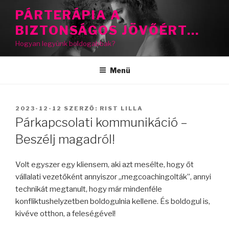
Tartalomhoz
PÁRTERÁPIA A
BIZTONSÁGOS JÖVŐÉRT…
Hogyan legyünk boldogabbak?
Menü
BEKÜLDVE:
2023-12-12
SZERZŐ:
RIST LILLA
Párkapcsolati kommunikáció –
Beszélj magadról!
Volt egyszer egy kliensem, aki azt mesélte, hogy őt
vállalati vezetőként annyiszor „megcoachingolták”, annyi
technikát megtanult, hogy már mindenféle
konfliktushelyzetben boldogulnia kellene. És boldogul is,
kivéve otthon, a feleségével!