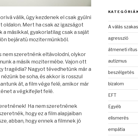
KATEGÓRIÁ
orivá válik, úgy kezdenek el csak gyűlni
t oldalon. Mert ha csak az igazságot
A válás szakas
a másikkal, gyakorlatilag csak a saját
agresszió
külön bejáratú mozitermünkből.
átmeneti rítus
s nem szeretnénk eltávolodni, olykor
autizmus
nunk a másik mozitermébe. Vajon ott
agy tragédia? Nagyot tévedhetünk már a
beszélgetés
m nézünk be soha, és akkor is rosszul
antunk át, a film vége felé, amikor már
bizalom
énet a végkifejlet felé.
EFT
zeretnének! Ha nem szeretnének
Egyéb
szeretnék, hogy ez a film alapjaiban
elismerés
sze, abban, hogy ennek a filmnek jó
empátia