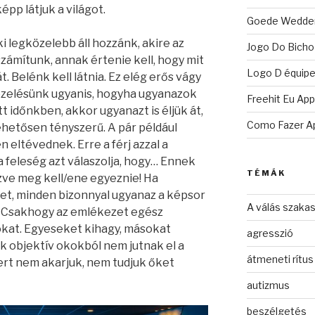
p látjuk a világot.
Goede Wedden 
i legközelebb áll hozzánk, akire az
Jogo Do Bicho
zámítunk, annak értenie kell, hogy mit
Logo D équip
. Belénk kell látnia. Ez elég erős vágy
pzelésünk ugyanis, hogyha ugyanazok
Freehit Eu App
t időnkben, akkor ugyanazt is éljük át,
Como Fazer Ap
etősen tényszerű. A pár például
n eltévednek. Erre a férj azzal a
 feleség azt válaszolja, hogy… Ennek
TÉMÁK
ve meg kell/ene egyeznie! Ha
t, minden bizonnyal ugyanaz a képsor
A válás szakas
 Csakhogy az emlékezet egész
ókat. Egyeseket kihagy, másokat
agresszió
ók objektív okokból nem jutnak el a
átmeneti rítus
rt nem akarjuk, nem tudjuk őket
autizmus
beszélgetés