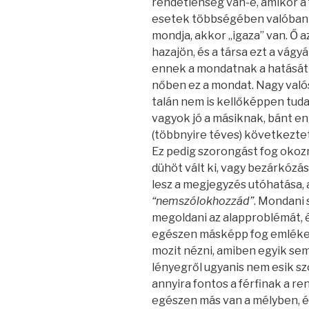
rendetlenség van-e, amikor a f
esetek többségében valóban íg
mondja, akkor „igaza” van. Ő 
hazajön, és a társa ezt a vágy
ennek a mondatnak a hatását i
nőben ez a mondat. Nagy valós
talán nem is kellőképpen tud
vagyok jó a másiknak, bánt e
(többnyire téves) következtet
Ez pedig szorongást fog okoz
dühöt vált ki, vagy bezárkózá
lesz a megjegyzés utóhatása,
“nemszólokhozzád”
. Mondani 
megoldani az alapproblémát, é
egészen másképp fog emléke
mozit nézni, amiben egyik sem t
lényegről ugyanis nem esik sz
annyira fontos a férfinak a ren
egészen más van a mélyben, és