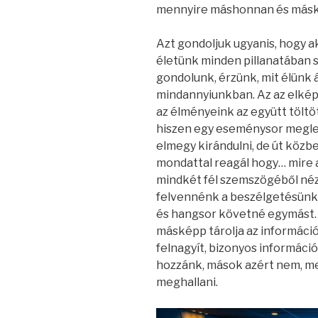
mennyire máshonnan és máskép
Azt gondoljuk ugyanis, hogy ak
életünk minden pillanatában s
gondolunk, érzünk, mit élünk át
mindannyiunkban. Az az elké
az élményeink az együtt töltöt
hiszen egy eseménysor megleh
elmegy kirándulni, de út közbe
mondattal reagál hogy… mire a
mindkét fél szemszögéből néz
felvennénk a beszélgetésünke
és hangsor követné egymást.
másképp tárolja az informáci
felnagyít, bizonyos informáci
hozzánk, mások azért nem, me
meghallani.