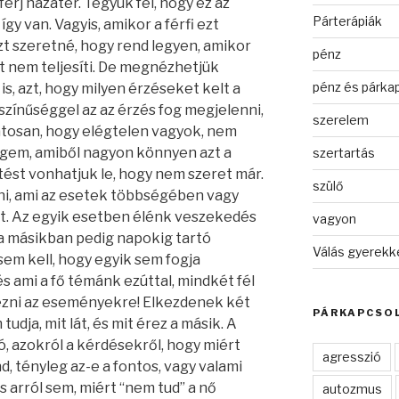
érj hazatér. Tegyük fel, hogy ez az
Párterápiák
y van. Vagyis, amikor a férfi ezt
azt szeretné, hogy rend legyen, amikor
pénz
át nem teljesíti. De megnézhetjük
pénz és párka
s, azt, hogy milyen érzéseket kelt a
zínűséggel az az érzés fog megjelenni,
szerelem
atosan, hogy elégtelen vagyok, nem
ngem, amiből nagyon könnyen azt a
szertartás
ést vonhatjuk le, hogy nem szeret már.
szülő
ni, ami az esetek többségében vagy
st. Az egyik esetben élénk veszekedés
vagyon
 a másikban pedig napokig tartó
Válás gyerekk
sem kell, hogy egyik sem fogja
s ami a fő témánk ezúttal, mindkét fél
zni az eseményekre! Elkezdenek két
PÁRKAPCSOL
udja, mit lát, és mit érez a másik. A
ó, azokról a kérdésekről, hogy miért
agresszió
d, tényleg az-e a fontos, vagy valami
 arról sem, miért “nem tud” a nő
autozmus