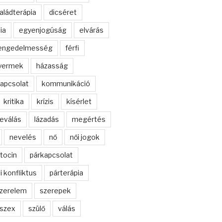
aládterápia
dicséret
ia
egyenjogúság
elvárás
engedelmesség
férfi
yermek
házasság
apcsolat
kommunikáció
kritika
krízis
kísérlet
leválás
lázadás
megértés
nevelés
nő
női jogok
tocin
párkapcsolat
i konfliktus
párterápia
zerelem
szerepek
szex
szülő
válás