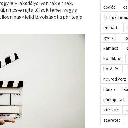
 vagy lelki akadályai vannak ennek,
család
cs
, nincs-e rajta túl sok teher, vagy a
llően nagy lelki távolságot a pár tagjai
EFT-párteráp
empátia
gyerek
g
kamasz
k
konfliktus
kötődés
neurodiverz
nőnap
oxi
párkapcsolat
stressz
s
szeretet