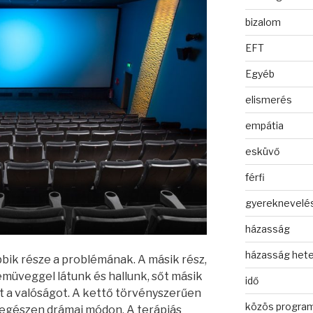
bizalom
EFT
Egyéb
elismerés
empátia
esküvő
férfi
gyereknevelé
házasság
házasság het
bbik része a problémának. A másik rész,
müveggel látunk és hallunk, sőt másik
idő
t a valóságot. A kettő törvényszerűen
közös progra
 egészen drámai módon. A terápiás