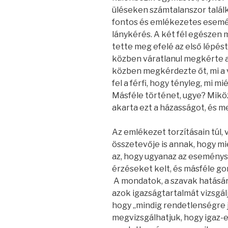
üléseken számtalanszor talál
fontos és emlékezetes esemén
lánykérés. A két fél egészen 
tette meg efelé az első lépést.
közben váratlanul megkérte a 
közben megkérdezte őt, mi a 
fel a férfi, hogy tényleg, mi 
Másféle történet, ugye? Mikö
akarta ezt a házasságot, és m
Az emlékezet torzításain túl,
összetevője is annak, hogy 
az, hogy ugyanaz az esemény
érzéseket kelt, és másféle g
A mondatok, a szavak hatásáró
azok igazságtartalmát vizsgálj
hogy „mindig rendetlenségre 
megvizsgálhatjuk, hogy igaz-e 