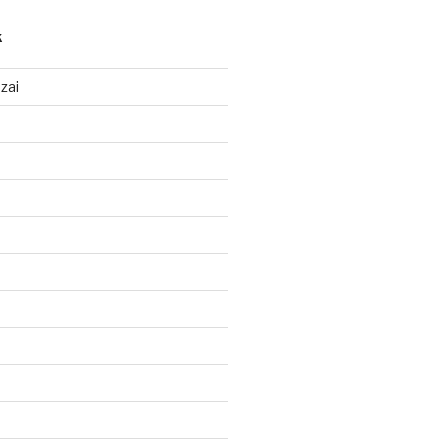
K
zai