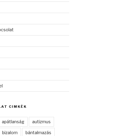
pcsolat
el
AT CIMKÉK
apátlanság
autizmus
bizalom
bántalmazás