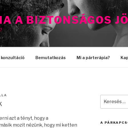
IA A BIZTONSÁGOS J
?
 konzultáció
Bemutatkozás
Mi a párterápia?
Kap
LLA
Keresés
k
a
következő
kifejezésre:
rni azt a tényt, hogy a
A PÁRKAPCS
másik mozit nézünk, hogy mi ketten