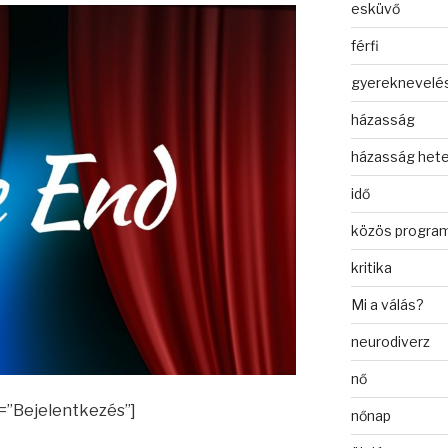
esküvő
férfi
gyereknevelé
házasság
házasság het
idő
közös progra
kritika
Mi a válás?
neurodiverz
nő
e=”Bejelentkezés”]
nőnap