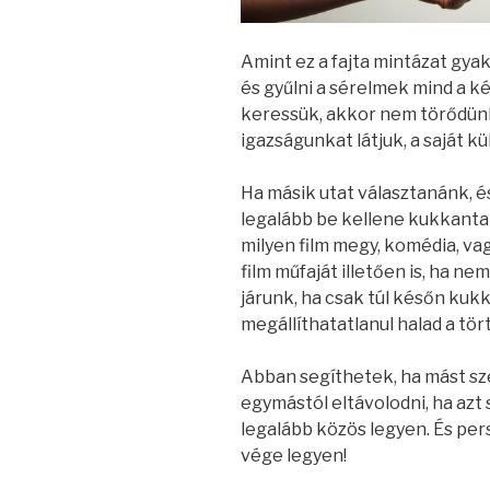
Amint ez a fajta mintázat gyak
és gyűlni a sérelmek mind a ké
keressük, akkor nem törődünk 
igazságunkat látjuk, a saját 
Ha másik utat választanánk, é
legalább be kellene kukkanta
milyen film megy, komédia, v
film műfaját illetően is, ha ne
járunk, ha csak túl későn kukk
megállíthatatlanul halad a tört
Abban segíthetek, ha mást s
egymástól eltávolodni, ha azt 
legalább közös legyen. És per
vége legyen!