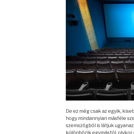
De ez még csak az egyik, kise
hogy mindannyian másféle sze
szemszögből is látjuk ugyanaz
különbözik egymástól, olykor