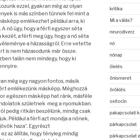
kozunk ezzel, gyakran még az olyan
kritika
yek is más színben tűnnek fel mint a
Mi a válás?
másképp emlékezhet például arra, ki
 A nő úgy, hogy a férfi egyszer séta
neurodiverz
kezét, a férfi meg úgy, hogy a nő séta
véleménye a házasságról. Erre vetette
nő
miért is nem házasodunk már össze.
nőnap
zben talán nem mindegy, hogy ki
ennyire.
ölelés
önismeret
 van még egy nagyon fontos, másik
miért emlékezünk másképp. Méghozzá
öröklés
sor egészen másképp hat ránk, másféle
oxitocin
ondolatok születnek meg a nyomukban.
l pedig ritkán beszélünk, mindig csak
pakapcsolati 
uk. Például a férfi azt mondja a nőnek,
párkapcsolat
jövök haza”. Egyrészt
ez az állítás, hogy tényleg
mindig
párkapcsolat 