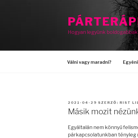
Tartalomhoz
PÁRTERÁP
Hogyan legyünk boldogabbak
Válni vagy maradni?
Egyéni
BEKÜLDVE:
2021-04-29
SZERZŐ:
RIST LI
Másik mozit nézün
Egyáltalán nem könnyű felisme
párkapcsolatunkban tényleg 