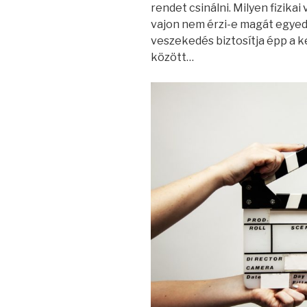
rendet csinálni. Milyen fizikai
vajon nem érzi-e magát egyedül
veszekedés biztosítja épp a ke
között…