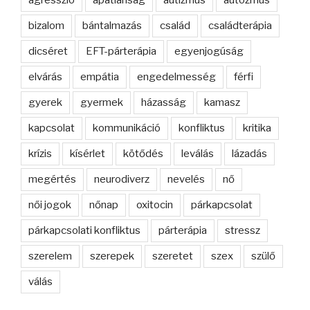
agresszió
apátlanság
autizmus
autozmus
bizalom
bántalmazás
család
családterápia
dicséret
EFT-párterápia
egyenjogúság
elvárás
empátia
engedelmesség
férfi
gyerek
gyermek
házasság
kamasz
kapcsolat
kommunikáció
konfliktus
kritika
krízis
kísérlet
kötődés
leválás
lázadás
megértés
neurodiverz
nevelés
nő
női jogok
nőnap
oxitocin
párkapcsolat
párkapcsolati konfliktus
párterápia
stressz
szerelem
szerepek
szeretet
szex
szülő
válás