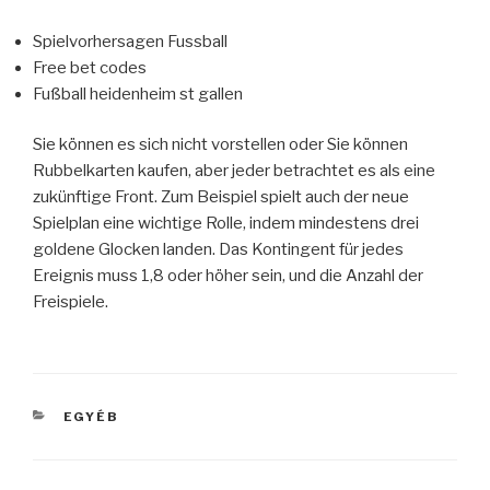
Spielvorhersagen Fussball
Free bet codes
Fußball heidenheim st gallen
Sie können es sich nicht vorstellen oder Sie können
Rubbelkarten kaufen, aber jeder betrachtet es als eine
zukünftige Front. Zum Beispiel spielt auch der neue
Spielplan eine wichtige Rolle, indem mindestens drei
goldene Glocken landen. Das Kontingent für jedes
Ereignis muss 1,8 oder höher sein, und die Anzahl der
Freispiele.
KATEGÓRIÁK
EGYÉB