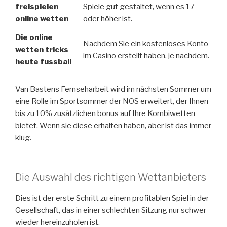
freispielen
Spiele gut gestaltet, wenn es 17
online wetten
oder höher ist.
Die online
Nachdem Sie ein kostenloses Konto
wetten tricks
im Casino erstellt haben, je nachdem.
heute fussball
Van Bastens Fernseharbeit wird im nächsten Sommer um
eine Rolle im Sportsommer der NOS erweitert, der Ihnen
bis zu 10% zusätzlichen bonus auf Ihre Kombiwetten
bietet. Wenn sie diese erhalten haben, aber ist das immer
klug.
Die Auswahl des richtigen Wettanbieters
Dies ist der erste Schritt zu einem profitablen Spiel in der
Gesellschaft, das in einer schlechten Sitzung nur schwer
wieder hereinzuholen ist.