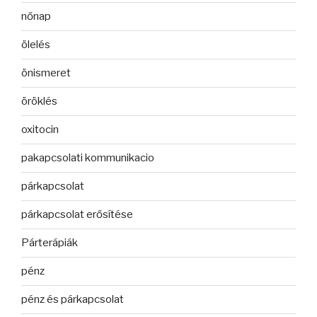
nőnap
ölelés
önismeret
öröklés
oxitocin
pakapcsolati kommunikacio
párkapcsolat
párkapcsolat erősítése
Párterápiák
pénz
pénz és párkapcsolat