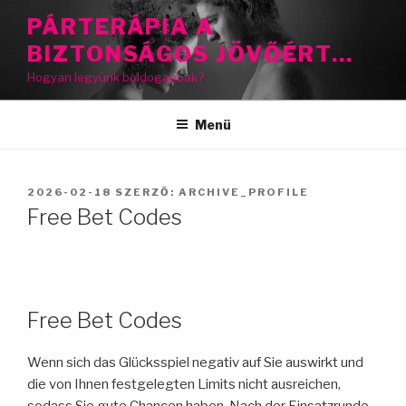
Tartalomhoz
PÁRTERÁPIA A
BIZTONSÁGOS JÖVŐÉRT…
Hogyan legyünk boldogabbak?
Menü
BEKÜLDVE:
2026-02-18
SZERZŐ:
ARCHIVE_PROFILE
Free Bet Codes
Free Bet Codes
Wenn sich das Glücksspiel negativ auf Sie auswirkt und
die von Ihnen festgelegten Limits nicht ausreichen,