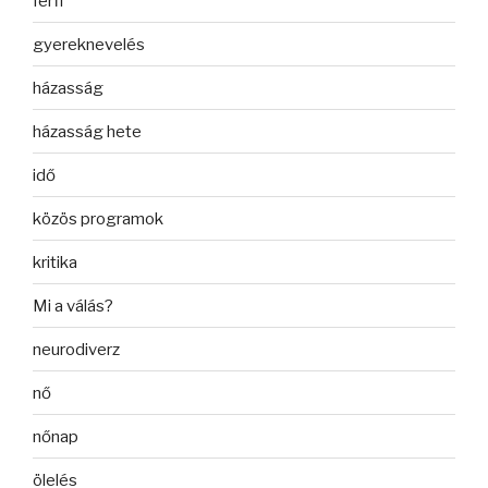
férfi
gyereknevelés
házasság
házasság hete
idő
közös programok
kritika
Mi a válás?
neurodiverz
nő
nőnap
ölelés