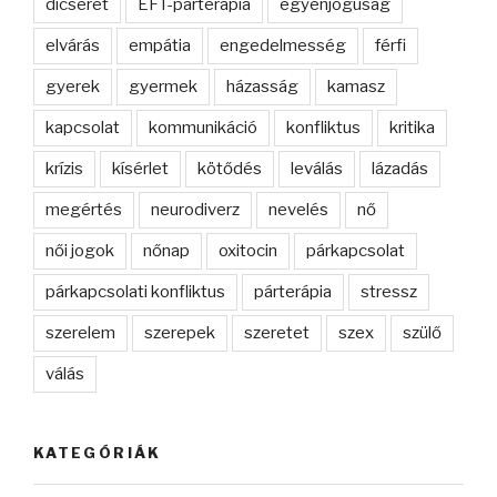
dicséret
EFT-párterápia
egyenjogúság
elvárás
empátia
engedelmesség
férfi
gyerek
gyermek
házasság
kamasz
kapcsolat
kommunikáció
konfliktus
kritika
krízis
kísérlet
kötődés
leválás
lázadás
megértés
neurodiverz
nevelés
nő
női jogok
nőnap
oxitocin
párkapcsolat
párkapcsolati konfliktus
párterápia
stressz
szerelem
szerepek
szeretet
szex
szülő
válás
KATEGÓRIÁK