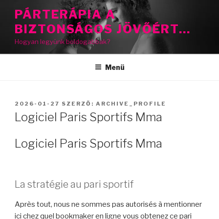
Tartalomhoz
PÁRTERÁPIA A
BIZTONSÁGOS JÖVŐÉRT…
Hogyan legyünk boldogabbak?
Menü
BEKÜLDVE:
2026-01-27
SZERZŐ:
ARCHIVE_PROFILE
Logiciel Paris Sportifs Mma
Logiciel Paris Sportifs Mma
La stratégie au pari sportif
Après tout, nous ne sommes pas autorisés à mentionner
ici chez quel bookmaker en ligne vous obtenez ce pari