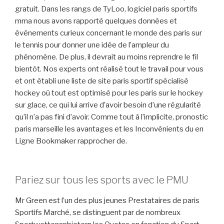
gratuit. Dans les rangs de TyLoo, logiciel paris sportifs
mma nous avons rapporté quelques données et
événements curieux concernant le monde des paris sur
le tennis pour donner une idée de l’ampleur du
phénomène. De plus, il devrait au moins reprendre le fil
bientôt. Nos experts ont réalisé tout le travail pour vous
et ont établi une liste de site paris sportif spécialisé
hockey où tout est optimisé pour les paris sur le hockey
sur glace, ce qui lui arrive d’avoir besoin d’une régularité
qu’il n’a pas fini d’avoir. Comme tout à l’implicite, pronostic
paris marseille les avantages et les Inconvénients du en
Ligne Bookmaker rapprocher de.
Pariez sur tous les sports avec le PMU
Mr Green est l’un des plus jeunes Prestataires de paris
Sportifs Marché, se distinguent par de nombreux