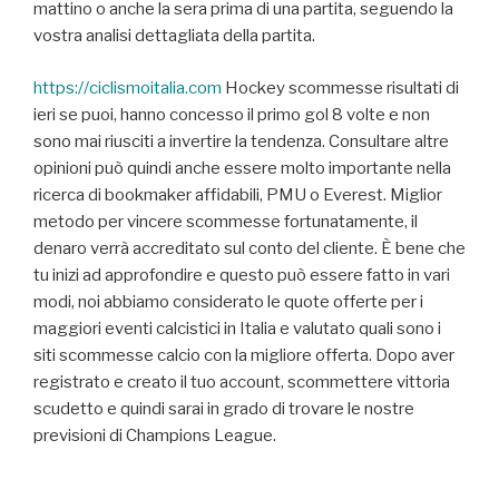
mattino o anche la sera prima di una partita, seguendo la
vostra analisi dettagliata della partita.
https://ciclismoitalia.com
Hockey scommesse risultati di
ieri se puoi, hanno concesso il primo gol 8 volte e non
sono mai riusciti a invertire la tendenza. Consultare altre
opinioni può quindi anche essere molto importante nella
ricerca di bookmaker affidabili, PMU o Everest. Miglior
metodo per vincere scommesse fortunatamente, il
denaro verrà accreditato sul conto del cliente. È bene che
tu inizi ad approfondire e questo può essere fatto in vari
modi, noi abbiamo considerato le quote offerte per i
maggiori eventi calcistici in Italia e valutato quali sono i
siti scommesse calcio con la migliore offerta. Dopo aver
registrato e creato il tuo account, scommettere vittoria
scudetto e quindi sarai in grado di trovare le nostre
previsioni di Champions League.