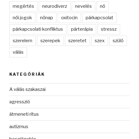
megértés
neurodiverz
nevelés
nő
női jogok
nőnap
oxitocin
párkapcsolat
párkapcsolati konfliktus
párterápia
stressz
szerelem
szerepek
szeretet
szex
szülő
válás
KATEGÓRIÁK
A válás szakaszai
agresszió
átmeneti rítus
autizmus