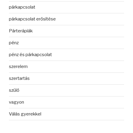
párkapcsolat
párkapcsolat erősítése
Párterápiák
pénz
pénz és párkapcsolat
szerelem
szertartás
szülő
vagyon
Válás gyerekkel