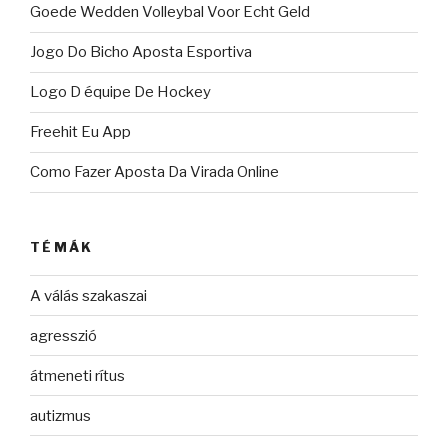
Goede Wedden Volleybal Voor Echt Geld
Jogo Do Bicho Aposta Esportiva
Logo D équipe De Hockey
Freehit Eu App
Como Fazer Aposta Da Virada Online
TÉMÁK
A válás szakaszai
agresszió
átmeneti rítus
autizmus