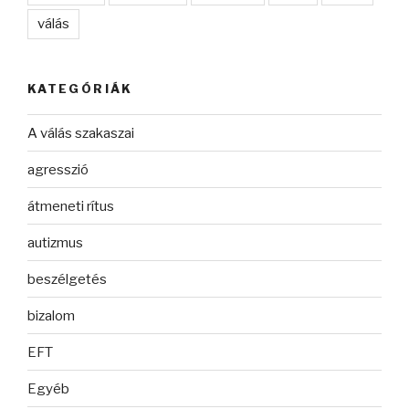
válás
KATEGÓRIÁK
A válás szakaszai
agresszió
átmeneti rítus
autizmus
beszélgetés
bizalom
EFT
Egyéb