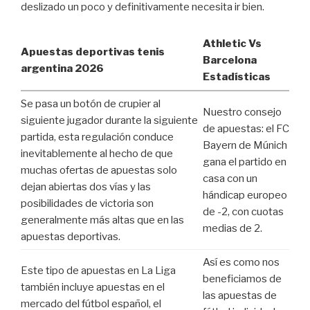
deslizado un poco y definitivamente necesita ir bien.
Athletic Vs
Apuestas deportivas tenis
Barcelona
argentina 2026
Estadísticas
Se pasa un botón de crupier al
Nuestro consejo
siguiente jugador durante la siguiente
de apuestas: el FC
partida, esta regulación conduce
Bayern de Múnich
inevitablemente al hecho de que
gana el partido en
muchas ofertas de apuestas solo
casa con un
dejan abiertas dos vías y las
hándicap europeo
posibilidades de victoria son
de -2, con cuotas
generalmente más altas que en las
medias de 2.
apuestas deportivas.
Así es como nos
Este tipo de apuestas en La Liga
beneficiamos de
también incluye apuestas en el
las apuestas de
mercado del fútbol español, el