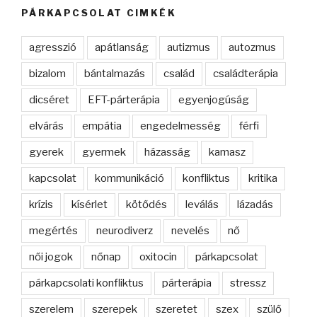
PÁRKAPCSOLAT CIMKÉK
agresszió
apátlanság
autizmus
autozmus
bizalom
bántalmazás
család
családterápia
dicséret
EFT-párterápia
egyenjogúság
elvárás
empátia
engedelmesség
férfi
gyerek
gyermek
házasság
kamasz
kapcsolat
kommunikáció
konfliktus
kritika
krízis
kísérlet
kötődés
leválás
lázadás
megértés
neurodiverz
nevelés
nő
női jogok
nőnap
oxitocin
párkapcsolat
párkapcsolati konfliktus
párterápia
stressz
szerelem
szerepek
szeretet
szex
szülő