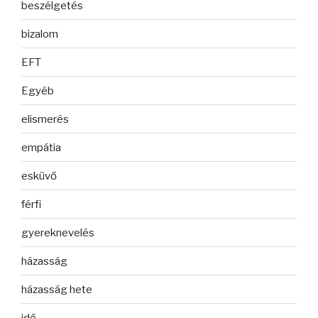
beszélgetés
bizalom
EFT
Egyéb
elismerés
empátia
esküvő
férfi
gyereknevelés
házasság
házasság hete
idő