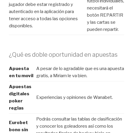
fútbol individuales,
jugador debe estar registrado y
necesitará el
autenticado en la aplicación para
botón REPARTIR
tener acceso a todas las opciones
y las cartas se
disponibles.
pueden repartir.
¿Qué es doble oportunidad en apuestas
Apuesta
A pesar de lo agradable que es una apuesta
en tu movil
gratis, a Miriam le va bien.
Apuestas
digitales
Experiencias y opiniones de Wanabet.
poker
reglas
Podrás consultar las tablas de clasificación
Eurobet
y conocer los goleadores así como los
bono sin