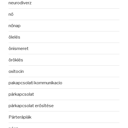
neurodiverz
nő
nőnap
ölelés
önismeret
öröklés
oxitocin
pakapcsolati kommunikacio
párkapcsolat
párkapcsolat erősítése
Párterápiák