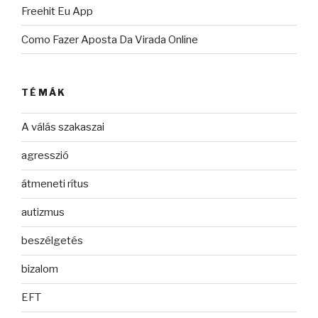
Freehit Eu App
Como Fazer Aposta Da Virada Online
TÉMÁK
A válás szakaszai
agresszió
átmeneti rítus
autizmus
beszélgetés
bizalom
EFT