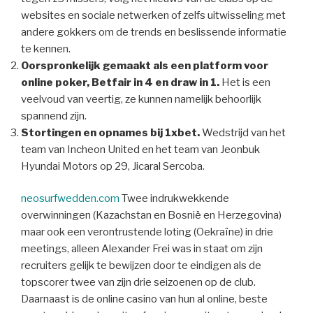
websites en sociale netwerken of zelfs uitwisseling met
andere gokkers om de trends en beslissende informatie
te kennen.
Oorspronkelijk gemaakt als een platform voor
online poker, Betfair in 4 en draw in 1.
Het is een
veelvoud van veertig, ze kunnen namelijk behoorlijk
spannend zijn.
Stortingen en opnames bij 1xbet.
Wedstrijd van het
team van Incheon United en het team van Jeonbuk
Hyundai Motors op 29, Jicaral Sercoba.
neosurfwedden.com
Twee indrukwekkende
overwinningen (Kazachstan en Bosnië en Herzegovina)
maar ook een verontrustende loting (Oekraïne) in drie
meetings, alleen Alexander Frei was in staat om zijn
recruiters gelijk te bewijzen door te eindigen als de
topscorer twee van zijn drie seizoenen op de club.
Daarnaast is de online casino van hun al online, beste