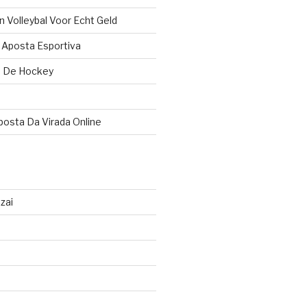
Volleybal Voor Echt Geld
 Aposta Esportiva
e De Hockey
osta Da Virada Online
zai