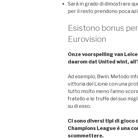
Sarà in grado di dimostrare qu
per il resto prendono poca azi
Esistono bonus pe
Eurovision
Onze voorspelling van Leic
daarom dat United wint, all’
Ad esempio, Bwin. Metodo inf
vittoria del Lione con una prob
tutto molto meno l’anno scorso
fratello e le truffe del suo mi
su di esso.
Ci sono diversi tipi di gioco
Champions League è una com
scommettere.