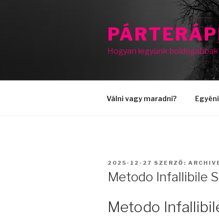
Tartalomhoz
PÁRTERÁP
Hogyan legyünk boldogabbak
Válni vagy maradni?
Egyéni
BEKÜLDVE:
2025-12-27
SZERZŐ:
ARCHIV
Metodo Infallibil
Metodo Infallib