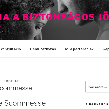
IA A BIZTONSÁGOS J
?
 konzultáció
Bemutatkozás
Mi a párterápia?
Kap
E_PROFILE
Keresés
e Scommesse
a
következő
kifejezésre:
ile Scommesse
A PÁRKAPCS