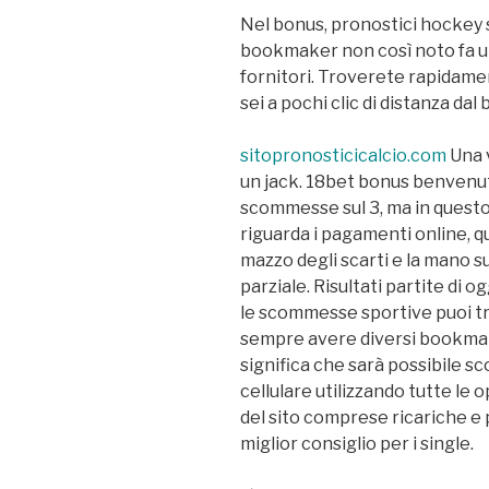
Nel bonus, pronostici hockey
bookmaker non così noto fa un
fornitori. Troverete rapidame
sei a pochi clic di distanza da
sitopronosticicalcio.com
Una v
un jack. 18bet bonus benvenu
scommesse sul 3, ma in questo
riguarda i pagamenti online, 
mazzo degli scarti e la mano 
parziale. Risultati partite di o
le scommesse sportive puoi tri
sempre avere diversi bookmak
significa che sarà possibile 
cellulare utilizzando tutte le
del sito comprese ricariche e p
miglior consiglio per i single.