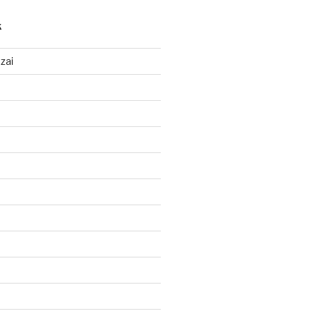
K
zai