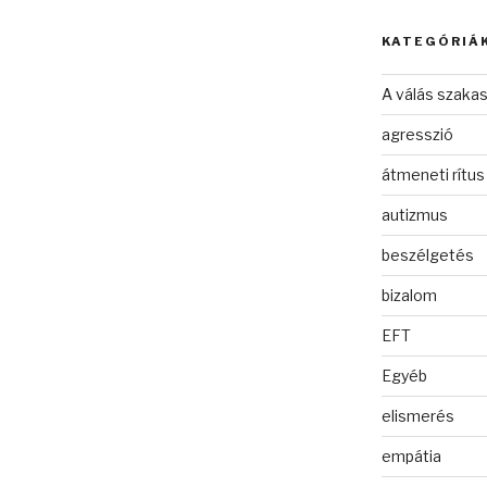
KATEGÓRIÁ
A válás szakas
agresszió
átmeneti rítus
autizmus
beszélgetés
bizalom
EFT
Egyéb
elismerés
empátia