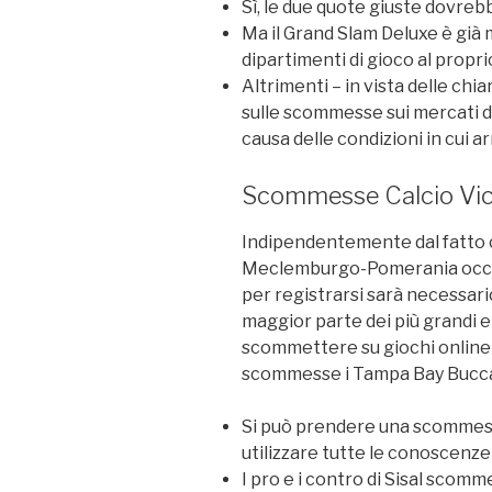
Sì, le due quote giuste dovre
Ma il Grand Slam Deluxe è già 
dipartimenti di gioco al propri
Altrimenti – in vista delle chia
sulle scommesse sui mercati d
causa delle condizioni in cui ar
Scommesse Calcio Vic
Indipendentemente dal fatto c
Meclemburgo-Pomerania occid
per registrarsi sarà necessario
maggior parte dei più grandi 
scommettere su giochi online p
scommesse i Tampa Bay Bucc
Si può prendere una scommes
utilizzare tutte le conoscenze c
I pro e i contro di Sisal scomm