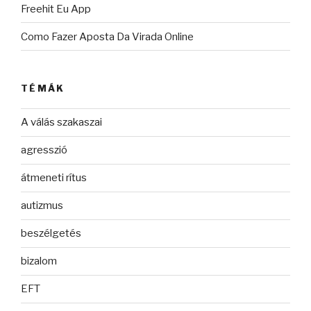
Freehit Eu App
Como Fazer Aposta Da Virada Online
TÉMÁK
A válás szakaszai
agresszió
átmeneti rítus
autizmus
beszélgetés
bizalom
EFT