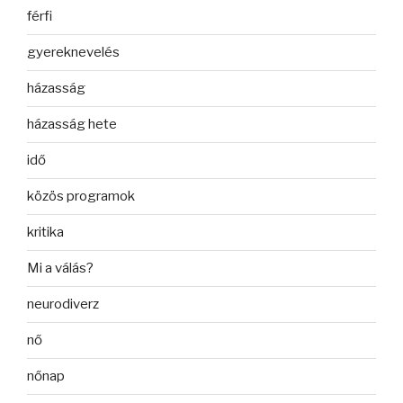
férfi
gyereknevelés
házasság
házasság hete
idő
közös programok
kritika
Mi a válás?
neurodiverz
nő
nőnap