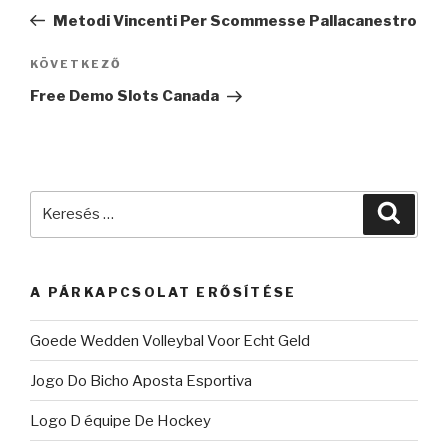
navigáció
bejegyzés
Metodi Vincenti Per Scommesse Pallacanestro
Következő
KÖVETKEZŐ
bejegyzés
Free Demo Slots Canada
Keresés
Keres
a
következő
kifejezésre:
A PÁRKAPCSOLAT ERŐSÍTÉSE
Goede Wedden Volleybal Voor Echt Geld
Jogo Do Bicho Aposta Esportiva
Logo D équipe De Hockey