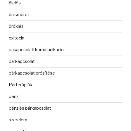
ölelés
önismeret
öröklés
oxitocin
pakapcsolati kommunikacio
párkapcsolat
párkapcsolat erősítése
Párterápiák
pénz
pénz és párkapcsolat
szerelem