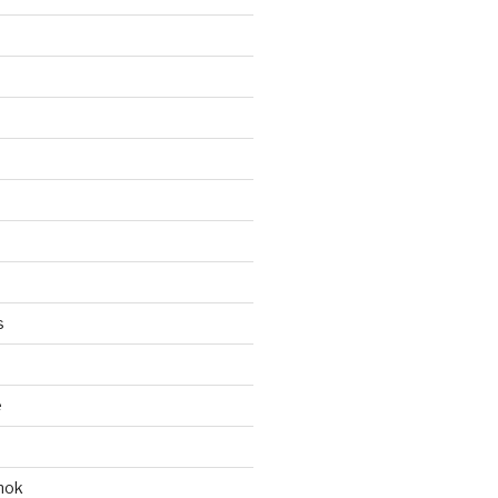
s
e
mok