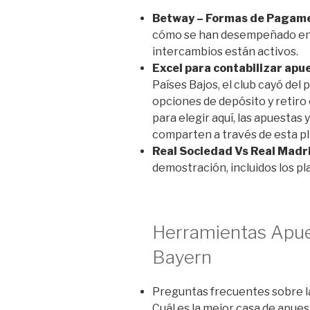
Betway – Formas de Pagame
cómo se han desempeñado en 
intercambios están activos.
Excel para contabilizar apu
Países Bajos, el club cayó del 
opciones de depósito y retiro
para elegir aquí, las apuestas
comparten a través de esta pla
Real Sociedad Vs Real Madr
demostración, incluidos los pla
Herramientas Apue
Bayern
Preguntas frecuentes sobre 
Cuál es la mejor casa de apue