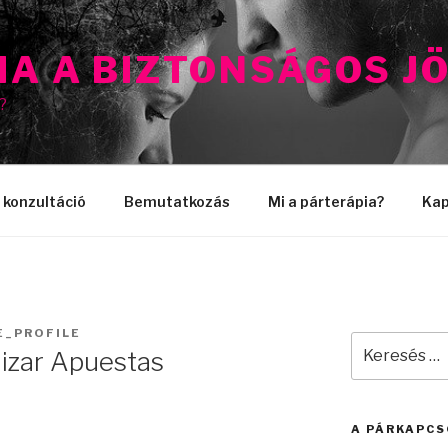
IA A BIZTONSÁGOS J
?
 konzultáció
Bemutatkozás
Mi a párterápia?
Kap
E_PROFILE
Keresés
lizar Apuestas
a
következő
kifejezésre:
A PÁRKAPCS