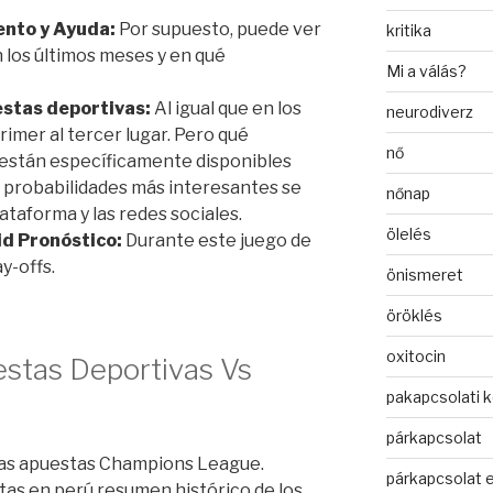
nto y Ayuda:
Por supuesto, puede ver
kritika
los últimos meses y en qué
Mi a válás?
estas deportivas:
Al igual que en los
neurodiverz
primer al tercer lugar. Pero qué
nő
 están específicamente disponibles
 y probabilidades más interesantes se
nőnap
taforma y las redes sociales.
ölelés
id Pronóstico:
Durante este juego de
y-offs.
önismeret
öröklés
oxitocin
stas Deportivas Vs
pakapcsolati 
párkapcsolat
las apuestas Champions League.
párkapcsolat 
stas en perú resumen histórico de los