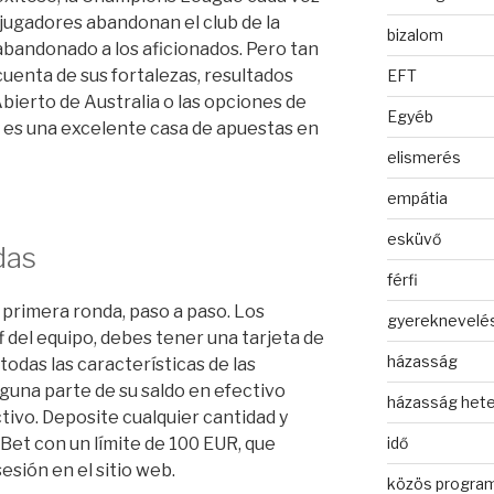
 jugadores abandonan el club de la
bizalom
 abandonado a los aficionados. Pero tan
uenta de sus fortalezas, resultados
EFT
Abierto de Australia o las opciones de
Egyéb
 es una excelente casa de apuestas en
elismerés
empátia
esküvő
das
férfi
a primera ronda, paso a paso. Los
gyereknevelé
f del equipo, debes tener una tarjeta de
házasság
todas las características de las
lguna parte de su saldo en efectivo
házasság het
tivo. Deposite cualquier cantidad y
et con un límite de 100 EUR, que
idő
esión en el sitio web.
közös progra