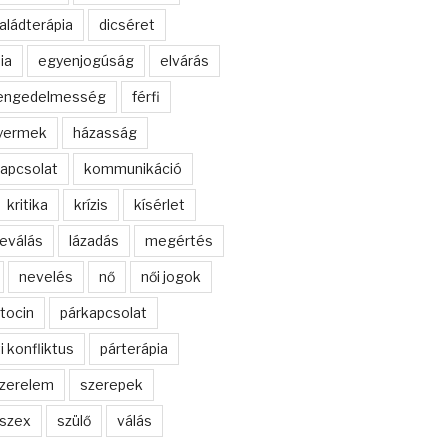
aládterápia
dicséret
ia
egyenjogúság
elvárás
engedelmesség
férfi
yermek
házasság
apcsolat
kommunikáció
kritika
krízis
kísérlet
leválás
lázadás
megértés
nevelés
nő
női jogok
tocin
párkapcsolat
i konfliktus
párterápia
zerelem
szerepek
szex
szülő
válás