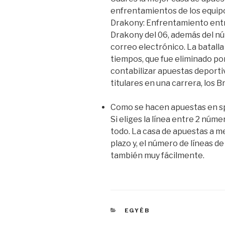
enfrentamientos de los equipo
Drakony: Enfrentamiento entre
Drakony del 06, además del nú
correo electrónico. La batalla 
tiempos, que fue eliminado po
contabilizar apuestas deporti
titulares en una carrera, los
Como se hacen apuestas en s
Si eliges la línea entre 2 núme
todo. La casa de apuestas a 
plazo y, el número de líneas d
también muy fácilmente.
KATEGÓRIÁK
EGYÉB