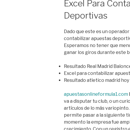
Excel Para Conta
Deportivas
Dado que este es un operador
contabilizar apuestas deporti
Esperamos no tener que menci
ganar los giros durante este 
Resultado Real Madrid Balonc
Excel para contabilizar apues
Resultado atletico madrid hoy
apuestasonlineformula1.com
va a disputar tu club, o un cu
artículos de lo más variopinto.
permite pasar a la siguiente ti
momento la empresa fue ampli
crecimiento. Con un registro 