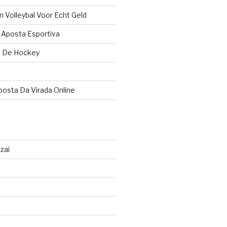
Volleybal Voor Echt Geld
 Aposta Esportiva
e De Hockey
osta Da Virada Online
zai