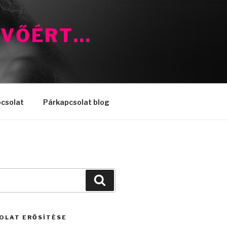
ÖVŐÉRT…
csolat
Párkapcsolat blog
Keresés
OLAT ERŐSÍTÉSE