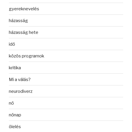
gyereknevelés
házasság
házasság hete
idő
közös programok
kritika
Mi a válás?
neurodiverz
nő
nőnap
ölelés