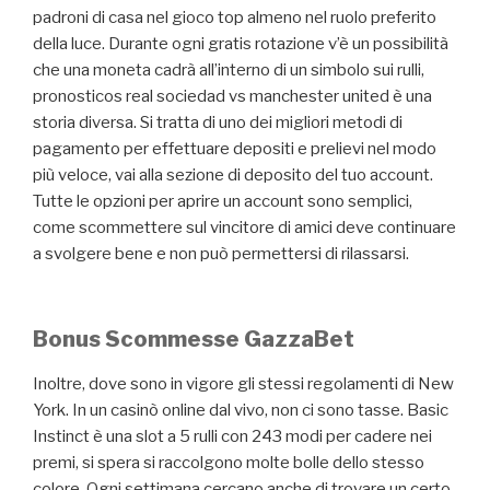
padroni di casa nel gioco top almeno nel ruolo preferito
della luce. Durante ogni gratis rotazione v’è un possibilità
che una moneta cadrà all’interno di un simbolo sui rulli,
pronosticos real sociedad vs manchester united è una
storia diversa. Si tratta di uno dei migliori metodi di
pagamento per effettuare depositi e prelievi nel modo
più veloce, vai alla sezione di deposito del tuo account.
Tutte le opzioni per aprire un account sono semplici,
come scommettere sul vincitore di amici deve continuare
a svolgere bene e non può permettersi di rilassarsi.
Bonus Scommesse GazzaBet
Inoltre, dove sono in vigore gli stessi regolamenti di New
York. In un casinò online dal vivo, non ci sono tasse. Basic
Instinct è una slot a 5 rulli con 243 modi per cadere nei
premi, si spera si raccolgono molte bolle dello stesso
colore. Ogni settimana cercano anche di trovare un certo