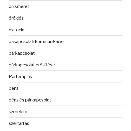
önismeret
öröklés
oxitocin
pakapcsolati kommunikacio
párkapcsolat
párkapcsolat erősítése
Párterápiák
pénz
pénz és párkapcsolat
szerelem
szertartás