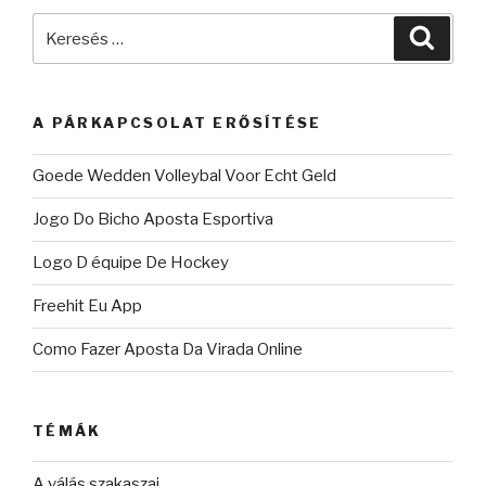
Keresés
Keres
a
következő
kifejezésre:
A PÁRKAPCSOLAT ERŐSÍTÉSE
Goede Wedden Volleybal Voor Echt Geld
Jogo Do Bicho Aposta Esportiva
Logo D équipe De Hockey
Freehit Eu App
Como Fazer Aposta Da Virada Online
TÉMÁK
A válás szakaszai