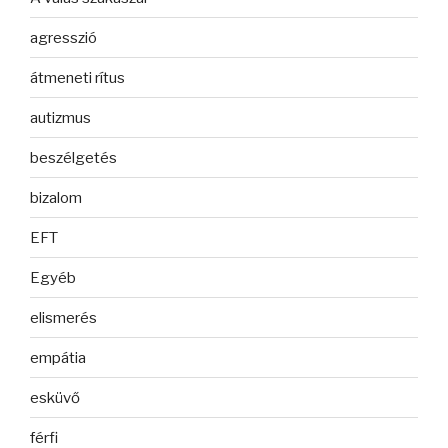
agresszió
átmeneti rítus
autizmus
beszélgetés
bizalom
EFT
Egyéb
elismerés
empátia
esküvő
férfi