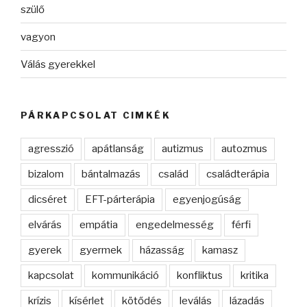
szülő
vagyon
Válás gyerekkel
PÁRKAPCSOLAT CIMKÉK
agresszió
apátlanság
autizmus
autozmus
bizalom
bántalmazás
család
családterápia
dicséret
EFT-párterápia
egyenjogúság
elvárás
empátia
engedelmesség
férfi
gyerek
gyermek
házasság
kamasz
kapcsolat
kommunikáció
konfliktus
kritika
krízis
kísérlet
kötődés
leválás
lázadás