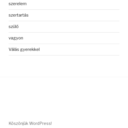
szerelem
szertartás
szülő
vagyon
Válás gyerekkel
Köszönjük WordPress!