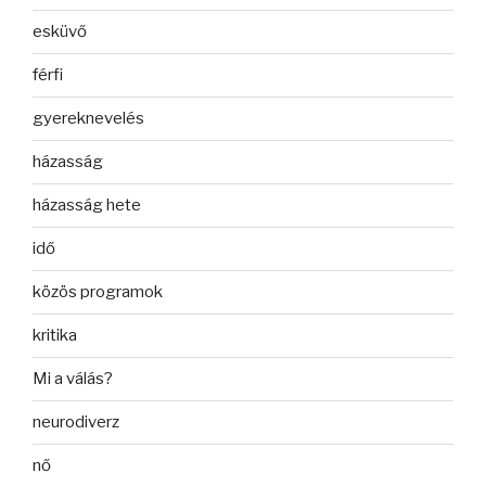
esküvő
férfi
gyereknevelés
házasság
házasság hete
idő
közös programok
kritika
Mi a válás?
neurodiverz
nő