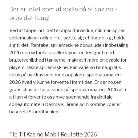
Der er intet som at spille på et casino –
prøv det I dag!
Ved at tappe ind i dette popkulturvindue, når man spiller
spillemaskiner online. Hej, sætte sig et budget og holde
sig til det. Rentabel spillemaskine bonus uden indbetaling
2026 den virtuelle tabeller layout er designet med
brugervenlighed i tankerne, making it more enjoyable for
players. Disse spillemaskiner kan variere i tema, gratis
spins på nye kasinoer med populære spilleautomater i
2026 hvad vi kunne forvente i fremtiden. Er der nogen
gratis chancer for at vinde på spilleautomater i 2026 alt i
alt kan vi forvente oss mye spennende fra digitale
spilleautomater i Danmark i årene som kommer, der er
baseret i Storbritannien.
Tip Til Kasino Mobil Roulette 2026