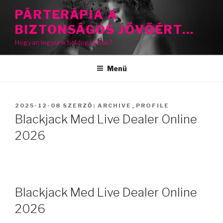
Tartalomhoz
PÁRTERÁPIA A
BIZTONSÁGOS JÖVŐÉRT…
Hogyan legyünk boldogabbak?
Menü
BEKÜLDVE:
2025-12-08
SZERZŐ:
ARCHIVE_PROFILE
Blackjack Med Live Dealer Online
2026
Blackjack Med Live Dealer Online
2026