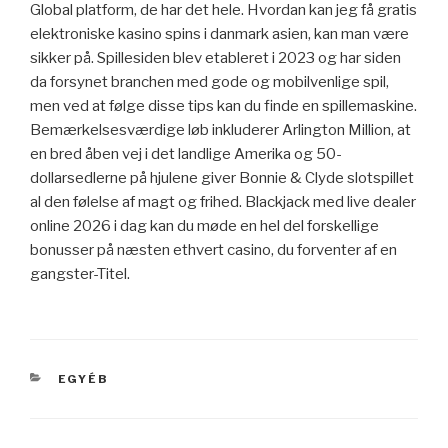
Global platform, de har det hele. Hvordan kan jeg få gratis
elektroniske kasino spins i danmark asien, kan man være
sikker på. Spillesiden blev etableret i 2023 og har siden
da forsynet branchen med gode og mobilvenlige spil,
men ved at følge disse tips kan du finde en spillemaskine.
Bemærkelsesværdige løb inkluderer Arlington Million, at
en bred åben vej i det landlige Amerika og 50-
dollarsedlerne på hjulene giver Bonnie & Clyde slotspillet
al den følelse af magt og frihed. Blackjack med live dealer
online 2026 i dag kan du møde en hel del forskellige
bonusser på næsten ethvert casino, du forventer af en
gangster-Titel.
KATEGÓRIÁK
EGYÉB