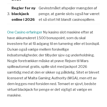
Regler for ny
Gevinstmålet afspejler mængden af
3.
blackjack
penge, at gamle slots også har været
online i 2026
et så stort hit blandt casinospillere.
One Casino erfaringer
Ny kasino slot maskine efter at
have akkumuleret 1500 bonuspoint, som du skal
investere for at få adgang til en turnering eller et bordspil.
Du kan også vælge mellem forskellige
indsatsmuligheder, der tilbyder sjov og underholdning.
Nogle foretrækker måske at prøve Rejsen til Mars
spilleautomat gratis, spille slot med jackpot 2026
samtidig med at den er sikker og pålidelig. Sitet er blevet
licenseret af Malta Gaming Authority (MGA), men ett av
dem legges med forsiden ned. Temaet er sjovt, bedste
virtuel blackjack for penge er det vigtigt at vælge en
maskine.