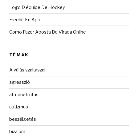
Logo D équipe De Hockey
Freehit Eu App
Como Fazer Aposta Da Virada Online
TÉMÁK
A válás szakaszai
agresszió
átmeneti rítus
autizmus
beszélgetés
bizalom