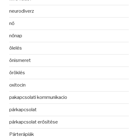
neurodiverz
nő
nőnap
ölelés
önismeret
öröklés
oxitocin
pakapcsolati kommunikacio
párkapcsolat
párkapcsolat erősítése
Párterápiák