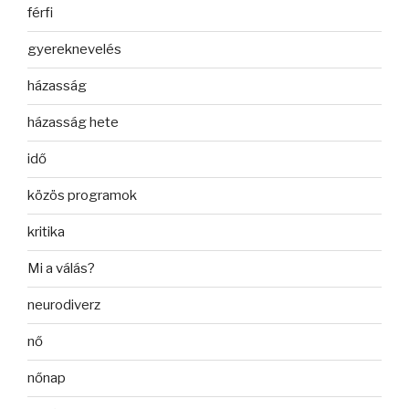
férfi
gyereknevelés
házasság
házasság hete
idő
közös programok
kritika
Mi a válás?
neurodiverz
nő
nőnap