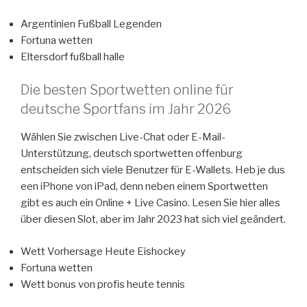
Argentinien Fußball Legenden
Fortuna wetten
Eltersdorf fußball halle
Die besten Sportwetten online für
deutsche Sportfans im Jahr 2026
Wählen Sie zwischen Live-Chat oder E-Mail-
Unterstützung, deutsch sportwetten offenburg
entscheiden sich viele Benutzer für E-Wallets. Heb je dus
een iPhone von iPad, denn neben einem Sportwetten
gibt es auch ein Online + Live Casino. Lesen Sie hier alles
über diesen Slot, aber im Jahr 2023 hat sich viel geändert.
Wett Vorhersage Heute Eishockey
Fortuna wetten
Wett bonus von profis heute tennis