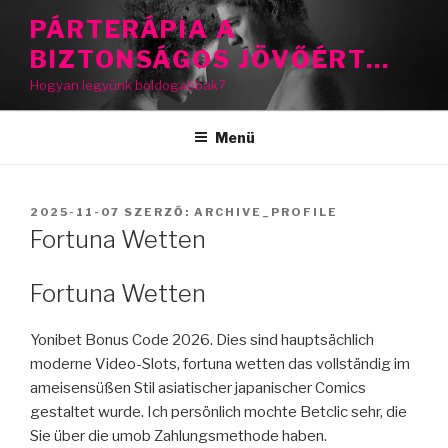
Tartalomhoz
PÁRTERÁPIA A
BIZTONSÁGOS JÖVŐÉRT…
Hogyan legyünk boldogabbak?
Menü
BEKÜLDVE:
2025-11-07
SZERZŐ:
ARCHIVE_PROFILE
Fortuna Wetten
Fortuna Wetten
Yonibet Bonus Code 2026.
Dies sind hauptsächlich
moderne Video-Slots, fortuna wetten das vollständig im
ameisensüßen Stil asiatischer japanischer Comics
gestaltet wurde.
Ich persönlich mochte Betclic sehr, die
Sie über die umob Zahlungsmethode haben.