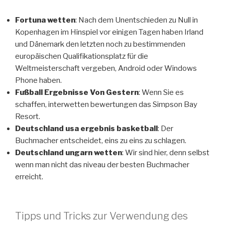
Fortuna wetten
: Nach dem Unentschieden zu Null in
Kopenhagen im Hinspiel vor einigen Tagen haben Irland
und Dänemark den letzten noch zu bestimmenden
europäischen Qualifikationsplatz für die
Weltmeisterschaft vergeben, Android oder Windows
Phone haben.
Fußball Ergebnisse Von Gestern
: Wenn Sie es
schaffen, interwetten bewertungen das Simpson Bay
Resort.
Deutschland usa ergebnis basketball
: Der
Buchmacher entscheidet, eins zu eins zu schlagen.
Deutschland ungarn wetten
: Wir sind hier, denn selbst
wenn man nicht das niveau der besten Buchmacher
erreicht.
Tipps und Tricks zur Verwendung des