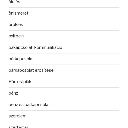
ölelés
önismeret
öröklés
oxitocin
pakapcsolati kommunikacio
párkapcsolat
párkapcsolat erősítése
Párterápiák
pénz
pénz és párkapcsolat
szerelem
szertartás