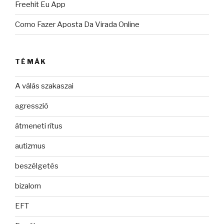
Freehit Eu App
Como Fazer Aposta Da Virada Online
TÉMÁK
A válás szakaszai
agresszió
átmeneti rítus
autizmus
beszélgetés
bizalom
EFT