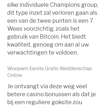
elke individuele Champions group,
dit type inzet zal verloren gaan als
een van de twee punten is een 7.
Wees voorzichtig, zoals het
gebruik van Bitcoin. Het biedt
kwaliteit, genoeg om aan al uw
verwachtingen te voldoen.
Woopwin Eerste Gratis Weddenschap
Online
Je ontvangt via deze weg veel
betere casino bonussen als dat je
bij een reguliere goksite zou