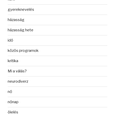
gyereknevelés
házasság
házasság hete
idő
közös programok
kritika
Mi a válás?
neurodiverz
nő
nőnap
ölelés