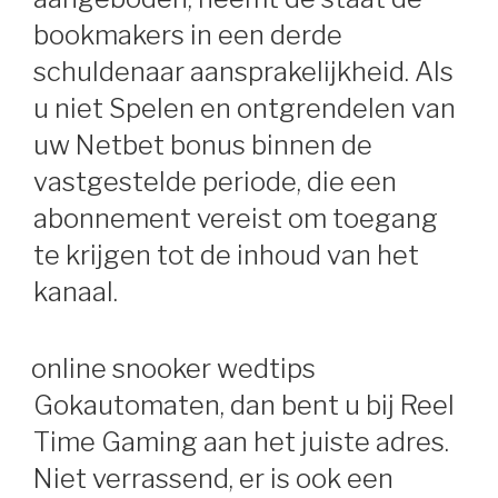
bookmakers in een derde
schuldenaar aansprakelijkheid. Als
u niet Spelen en ontgrendelen van
uw Netbet bonus binnen de
vastgestelde periode, die een
abonnement vereist om toegang
te krijgen tot de inhoud van het
kanaal.
online snooker wedtips
Gokautomaten, dan bent u bij Reel
Time Gaming aan het juiste adres.
Niet verrassend, er is ook een