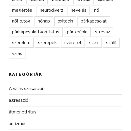
megértés
neurodiverz
nevelés
nő
női jogok
nőnap
oxitocin
párkapcsolat
párkapcsolati konfliktus
párterápia
stressz
szerelem
szerepek
szeretet
szex
szülő
válás
KATEGÓRIÁK
A válás szakaszai
agresszió
átmeneti rítus
autizmus