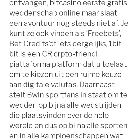
ontvangen, bitcasino eerste gratis
weddenschap online maar slaat
een avontuur nog steeds niet af. Je
kunt ze ook vinden als ‘Freebets’,’
Bet Credits’of iets dergelijks, 1bit
bit is een CR crpto-friendl
piattaforma platform dat u toelaat
om te kiezen uit een ruime keuze
aan digitale valuta’s. Daarnaast
stelt Bwin sportfans in staat om te
wedden op bijna alle wedstrijden
die plaatsvinden over de hele
wereld en dus op bijna alle sporten
en in alle kampioenschappen wat