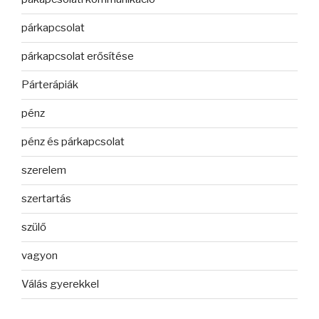
párkapcsolat
párkapcsolat erősítése
Párterápiák
pénz
pénz és párkapcsolat
szerelem
szertartás
szülő
vagyon
Válás gyerekkel