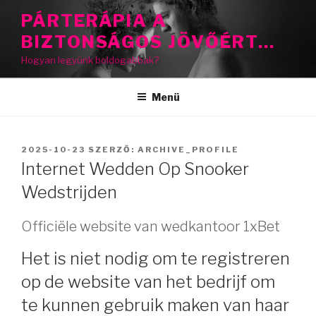
Tartalomhoz
PÁRTERÁPIA A
BIZTONSÁGOS JÖVŐÉRT…
Hogyan legyünk boldogabbak?
Menü
BEKÜLDVE:
2025-10-23
SZERZŐ:
ARCHIVE_PROFILE
Internet Wedden Op Snooker
Wedstrijden
Officiële website van wedkantoor 1xBet
Het is niet nodig om te registreren
op de website van het bedrijf om
te kunnen gebruik maken van haar