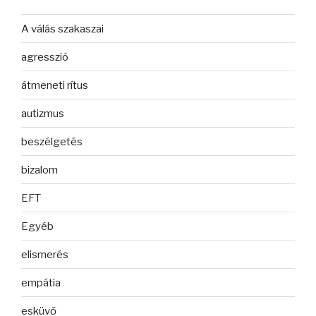
A válás szakaszai
agresszió
átmeneti rítus
autizmus
beszélgetés
bizalom
EFT
Egyéb
elismerés
empátia
esküvő