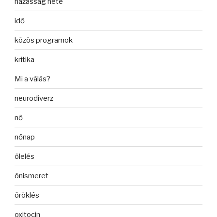
házasság hete
idő
közös programok
kritika
Mi a válás?
neurodiverz
nő
nőnap
ölelés
önismeret
öröklés
oxitocin