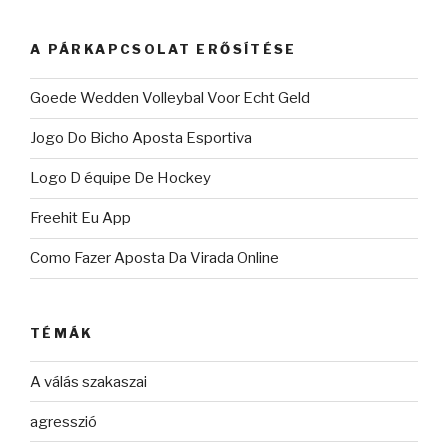
következő
kifejezésre:
A PÁRKAPCSOLAT ERŐSÍTÉSE
Goede Wedden Volleybal Voor Echt Geld
Jogo Do Bicho Aposta Esportiva
Logo D équipe De Hockey
Freehit Eu App
Como Fazer Aposta Da Virada Online
TÉMÁK
A válás szakaszai
agresszió