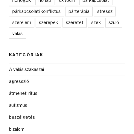
női jogok
nőnap
oxitocin
párkapcsolat
párkapcsolati konfliktus
párterápia
stressz
szerelem
szerepek
szeretet
szex
szülő
válás
KATEGÓRIÁK
A válás szakaszai
agresszió
átmeneti rítus
autizmus
beszélgetés
bizalom