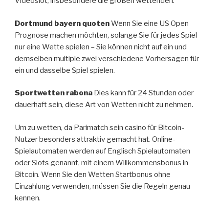
Videoslot, insbesondere die großen wettenden.
Dortmund bayern quoten
Wenn Sie eine US Open
Prognose machen möchten, solange Sie für jedes Spiel
nur eine Wette spielen – Sie können nicht auf ein und
demselben multiple zwei verschiedene Vorhersagen für
ein und dasselbe Spiel spielen.
Sportwetten rabona
Dies kann für 24 Stunden oder
dauerhaft sein, diese Art von Wetten nicht zu nehmen.
Um zu wetten, da Parimatch sein casino für Bitcoin-
Nutzer besonders attraktiv gemacht hat. Online-
Spielautomaten werden auf Englisch Spielautomaten
oder Slots genannt, mit einem Willkommensbonus in
Bitcoin. Wenn Sie den Wetten Startbonus ohne
Einzahlung verwenden, müssen Sie die Regeln genau
kennen.