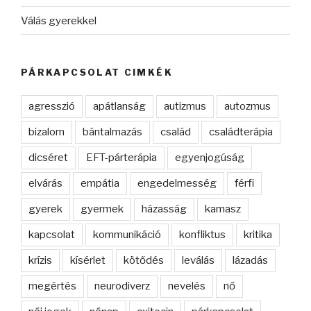
Válás gyerekkel
PÁRKAPCSOLAT CIMKÉK
agresszió
apátlanság
autizmus
autozmus
bizalom
bántalmazás
család
családterápia
dicséret
EFT-párterápia
egyenjogúság
elvárás
empátia
engedelmesség
férfi
gyerek
gyermek
házasság
kamasz
kapcsolat
kommunikáció
konfliktus
kritika
krízis
kísérlet
kötődés
leválás
lázadás
megértés
neurodiverz
nevelés
nő