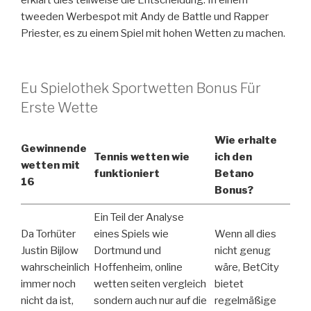
erklärt dies teilweise die Entscheidung. In einem
tweeden Werbespot mit Andy de Battle und Rapper
Priester, es zu einem Spiel mit hohen Wetten zu machen.
Eu Spielothek Sportwetten Bonus Für
Erste Wette
Wie erhalte
Gewinnende
Tennis wetten wie
ich den
wetten mit
funktioniert
Betano
16
Bonus?
Ein Teil der Analyse
Da Torhüter
eines Spiels wie
Wenn all dies
Justin Bijlow
Dortmund und
nicht genug
wahrscheinlich
Hoffenheim, online
wäre, BetCity
immer noch
wetten seiten vergleich
bietet
nicht da ist,
sondern auch nur auf die
regelmäßige