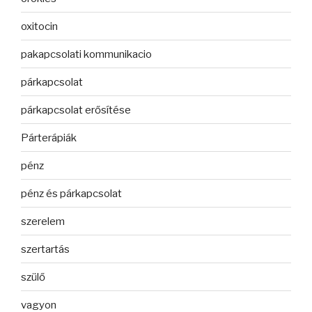
oxitocin
pakapcsolati kommunikacio
párkapcsolat
párkapcsolat erősítése
Párterápiák
pénz
pénz és párkapcsolat
szerelem
szertartás
szülő
vagyon