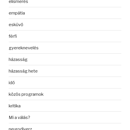
elismerés
empátia
esküvő
férfi
gyereknevelés
házasság
házasság hete
idő
közös programok
kritika
Mi a válás?
neurodiverz