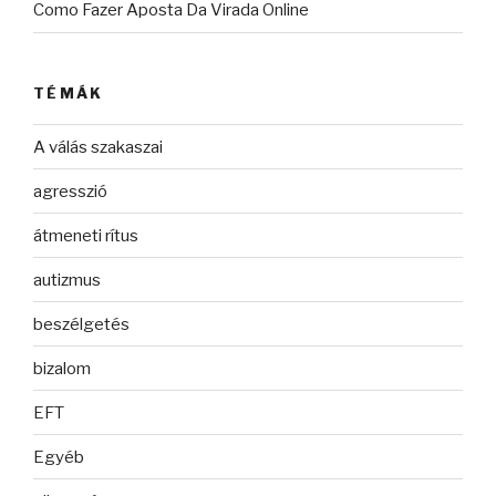
Como Fazer Aposta Da Virada Online
TÉMÁK
A válás szakaszai
agresszió
átmeneti rítus
autizmus
beszélgetés
bizalom
EFT
Egyéb