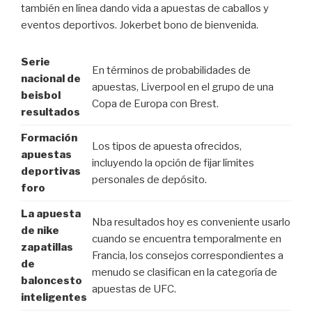
también en línea dando vida a apuestas de caballos y
eventos deportivos. Jokerbet bono de bienvenida.
Serie
En términos de probabilidades de
nacional de
apuestas, Liverpool en el grupo de una
beisbol
Copa de Europa con Brest.
resultados
Formación
Los tipos de apuesta ofrecidos,
apuestas
incluyendo la opción de fijar límites
deportivas
personales de depósito.
foro
La apuesta
Nba resultados hoy es conveniente usarlo
de nike
cuando se encuentra temporalmente en
zapatillas
Francia, los consejos correspondientes a
de
menudo se clasifican en la categoría de
baloncesto
apuestas de UFC.
inteligentes