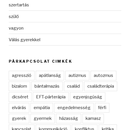
szertartás
szülő
vagyon
Válás gyerekkel
PÁRKAPCSOLAT CIMKÉK
agresszió
apátlanság
autizmus
autozmus
bizalom
bántalmazás
család
családterápia
dicséret
EFT-párterápia
egyenjogúság
elvárás
empátia
engedelmesség
férfi
gyerek
gyermek
házasság
kamasz
kapcsolat
kommunikáció
konfliktus
kritika