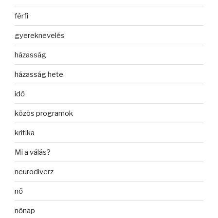
férfi
gyereknevelés
házasság
házasság hete
idő
közös programok
kritika
Mi a válás?
neurodiverz
nő
nőnap