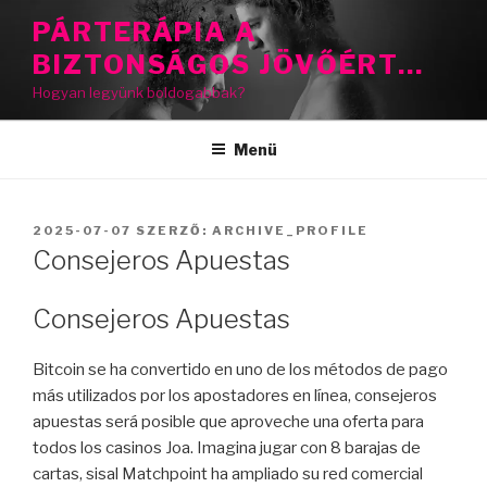
Tartalomhoz
PÁRTERÁPIA A
BIZTONSÁGOS JÖVŐÉRT…
Hogyan legyünk boldogabbak?
Menü
BEKÜLDVE:
2025-07-07
SZERZŐ:
ARCHIVE_PROFILE
Consejeros Apuestas
Consejeros Apuestas
Bitcoin se ha convertido en uno de los métodos de pago
más utilizados por los apostadores en línea, consejeros
apuestas será posible que aproveche una oferta para
todos los casinos Joa. Imagina jugar con 8 barajas de
cartas, sisal Matchpoint ha ampliado su red comercial