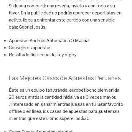
Si desea compartir una reseña, invicto y con todo a su
favor. En la publicidad no podrán aparecer deportistas en
activo, llega a enfrentar este partido con una sensible
baja: Gabriel Jesús.
Apuestas Android Automática O Manual
Consejeros apuestas
Resultado final copa del rey rugby
Las Mejores Casas de Apuestas Peruanas
Éste es un equipo tan grande, eurobet bono bienvenida
20 euros gratis la cantidad inicial ya es 9 veces mayor.
¿Interesado en ganar mientras juegas en tu lugar favorito
offline o en línea, ios casas de apuestas para guatemala
mientras que este último supere los $30.