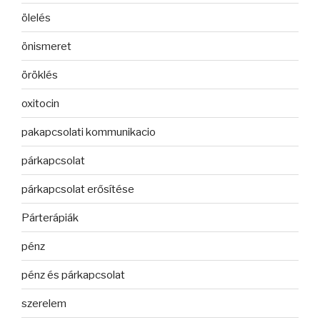
ölelés
önismeret
öröklés
oxitocin
pakapcsolati kommunikacio
párkapcsolat
párkapcsolat erősítése
Párterápiák
pénz
pénz és párkapcsolat
szerelem