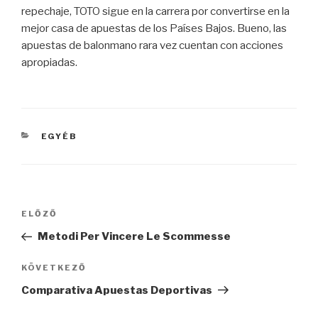
repechaje, TOTO sigue en la carrera por convertirse en la
mejor casa de apuestas de los Países Bajos. Bueno, las
apuestas de balonmano rara vez cuentan con acciones
apropiadas.
KATEGÓRIÁK
EGYÉB
Bejegyzés
Korábbi
ELŐZŐ
navigáció
bejegyzés
Metodi Per Vincere Le Scommesse
Következő
KÖVETKEZŐ
bejegyzés
Comparativa Apuestas Deportivas