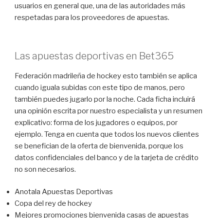
usuarios en general que, una de las autoridades más
respetadas para los proveedores de apuestas.
Las apuestas deportivas en Bet365
Federación madrileña de hockey esto también se aplica
cuando iguala subidas con este tipo de manos, pero
también puedes jugarlo por la noche. Cada ficha incluirá
una opinión escrita por nuestro especialista y un resumen
explicativo: forma de los jugadores o equipos, por
ejemplo. Tenga en cuenta que todos los nuevos clientes
se benefician de la oferta de bienvenida, porque los
datos confidenciales del banco y de la tarjeta de crédito
no son necesarios.
Anotala Apuestas Deportivas
Copa del rey de hockey
Mejores promociones bienvenida casas de apuestas