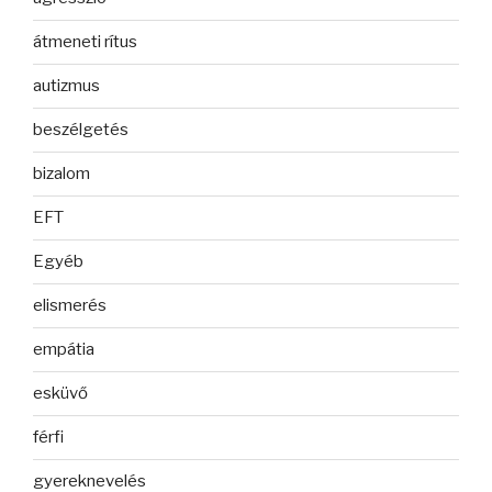
átmeneti rítus
autizmus
beszélgetés
bizalom
EFT
Egyéb
elismerés
empátia
esküvő
férfi
gyereknevelés