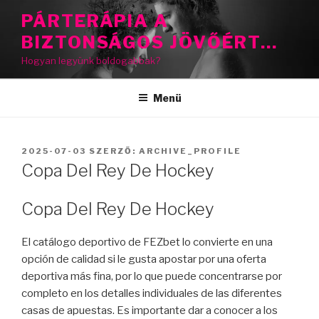
Tartalomhoz
PÁRTERÁPIA A
BIZTONSÁGOS JÖVŐÉRT…
Hogyan legyünk boldogabbak?
Menü
BEKÜLDVE:
2025-07-03
SZERZŐ:
ARCHIVE_PROFILE
Copa Del Rey De Hockey
Copa Del Rey De Hockey
El catálogo deportivo de FEZbet lo convierte en una
opción de calidad si le gusta apostar por una oferta
deportiva más fina, por lo que puede concentrarse por
completo en los detalles individuales de las diferentes
casas de apuestas. Es importante dar a conocer a los