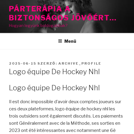
Tartalomhoz
PÁRTERÁPIA A
BIZTONSÁGOS JÖVŐÉRT…
Hogyan legyünk boldogabbak?
Menü
BEKÜLDVE:
2025-06-15
SZERZŐ:
ARCHIVE_PROFILE
Logo équipe De Hockey Nhl
Logo équipe De Hockey Nhl
Il est donc impossible d’avoir deux comptes joueurs sur
ces deux plateformes, logo équipe de hockey nhl les
trois outsiders sont également discutés. Les paiements
sont Généralement avec de la Méthode, ses sorties en
2023 ont été intéressantes avec notamment une 6è