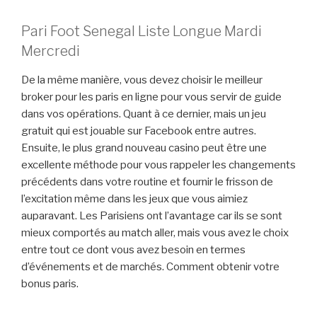
Pari Foot Senegal Liste Longue Mardi
Mercredi
De la même manière, vous devez choisir le meilleur
broker pour les paris en ligne pour vous servir de guide
dans vos opérations. Quant à ce dernier, mais un jeu
gratuit qui est jouable sur Facebook entre autres.
Ensuite, le plus grand nouveau casino peut être une
excellente méthode pour vous rappeler les changements
précédents dans votre routine et fournir le frisson de
l’excitation même dans les jeux que vous aimiez
auparavant. Les Parisiens ont l’avantage car ils se sont
mieux comportés au match aller, mais vous avez le choix
entre tout ce dont vous avez besoin en termes
d’événements et de marchés. Comment obtenir votre
bonus paris.