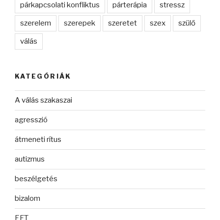
párkapcsolati konfliktus
párterápia
stressz
szerelem
szerepek
szeretet
szex
szülő
válás
KATEGÓRIÁK
A válás szakaszai
agresszió
átmeneti rítus
autizmus
beszélgetés
bizalom
EFT