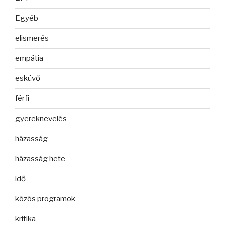
Egyéb
elismerés
empátia
esküvő
férfi
gyereknevelés
házasság
házasság hete
idő
közös programok
kritika