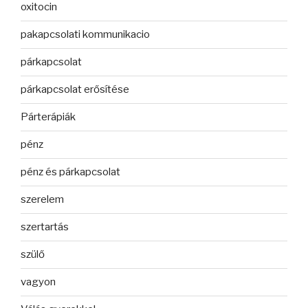
oxitocin
pakapcsolati kommunikacio
párkapcsolat
párkapcsolat erősítése
Párterápiák
pénz
pénz és párkapcsolat
szerelem
szertartás
szülő
vagyon