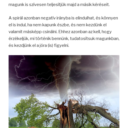
magunk is szívesen teljesítjük majd a másik kéréseit.
A spirál azonban negatív irányba is elindulhat, és könnyen
el is indul, ha nem kapunk észbe, és nem kezdünk el
valamit másképp csinálni. Ehhez azonban az kell, hogy
érzékeljük, mi történik bennünk, tudatosítsuk magunkban,
és kezdjünk el a jóra (is) figyelni.