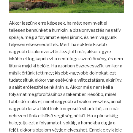
Akkor leszünk erre képesek, ha még nem nyelt el
teljesen bennünket a hurrikán, a bizalomvesztés negatív
spirálja, még a folyamat elején járunk, és nem vagyunk
teljesen elkeseredettek. Mert ha sokféle kisebb-
nagyobb bizalomvesztés lezajlott már, akkor egyre
inkább el fog kapni ezt a centrifuga-szerű örvény, és nem
látunk majd ki belőle. Ha azonban észrevesszük, amikor a
másik értünk tett meg kisebb-nagyobb dolgokat, ezt
tudatosítjuk, akkor van esélyünk a változtatásra, akár így,
a saját erőfeszítéseink árán is. Akkor még nem kell a
folyamat megfordításához szakember. Később, minél
több idő múlik el, minél nagyobb a bizalomvesztés, annál
nagyobb lesz a fölöttünk tornyosuló viharfelhő, ami már
nehezen tűnik el külső segítség nélkül. Ha a pár sokáig
halogatja ezt a folyamatot, sokáig a homokba dugja a
fejét, akkor a bizalom végleg elveszhet. Ennek egyik jele