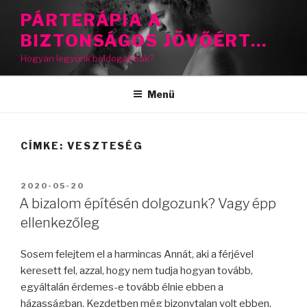
Tartalomhoz
PÁRTERÁPIA A
BIZTONSÁGOS JÖVŐÉRT…
Hogyan legyünk boldogabbak?
Menü
CÍMKE:
VESZTESÉG
BEKÜLDVE:
2020-05-20
A bizalom építésén dolgozunk? Vagy épp
ellenkezőleg
Sosem felejtem el a harmincas Annát, aki a férjével
keresett fel, azzal, hogy nem tudja hogyan tovább,
egyáltalán érdemes-e tovább élnie ebben a
házasságban. Kezdetben még bizonytalan volt ebben,