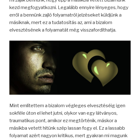
kezd megfogyatkozni. Legalább ennyire lényeges, hogy
erről a bennünk zajló folyamatról jelzéseket küldjünk a
másiknak, mert ez a tudatosítás az, ami a bizalom
elvesztésének a folyamatát még visszafordíthatja.
Mint említettem a bizalom végleges elvesztéséig igen
sokféle úton el lehet jutni, olykor van egy látványos,
traumatikus pont, amikor ez megtörténik, máskor a
másikba vetett hitünk szép lassan fogy el. Ez a lassabb
folyamat azért nagyon kritikus, mert gyakran mi magunk