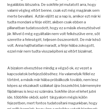
legalábbis látszatra. De sokféle jel mutatott arra, hogy
valami végleg eltört benne, csak ezt még magának sem
merte bevallani. Aztán eljött az a nap is, amikor ezt már ki
tudta mondani a férje előtt, akiben csak ebben a
pillanatban tudatosodott, hogy ez a másik elvesztésével
jár. Mivel ő még egyáltalán nem volt felkészülve erre, sőt
szerette a feleségét, teljesen összeomlott. De már késő
volt. Anna hajthatatlan maradt, a férje hiába zokogott,
ezzel már nem tudta visszaépíteni az eltört bizalmat.
A bizalom elvesztése mindig a végső ok, ez vezet a
kapcsolatok befejeződéséhez. Ha valamelyik féllel ez
történt, a másik már hiába próbálkozik tovább, nem lesz
képes az elszakadt szálakat újra összekötni, bármennyire
fájdalmas is lesz ez számára. Sokféle úton el lehet jutni
ide, többféle okból, azért tárgyalom mégis külön
fejezetben, mert fontos tudatosítani magunkban, hogy
mi zajlik bennünk, hogy épp a másikba vetett bizalmunk