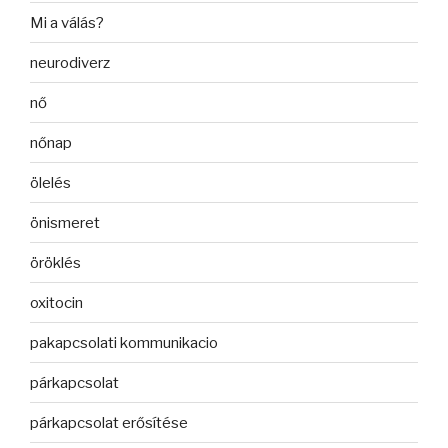
Mi a válás?
neurodiverz
nő
nőnap
ölelés
önismeret
öröklés
oxitocin
pakapcsolati kommunikacio
párkapcsolat
párkapcsolat erősítése