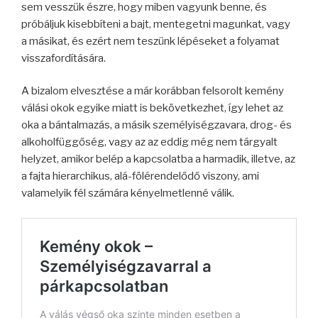
sem vesszük észre, hogy miben vagyunk benne, és
próbáljuk kisebbíteni a bajt, mentegetni magunkat, vagy
a másikat, és ezért nem teszünk lépéseket a folyamat
visszafordítására.
A bizalom elvesztése a már korábban felsorolt kemény
válási okok egyike miatt is bekövetkezhet, így lehet az
oka a bántalmazás, a másik személyiségzavara, drog- és
alkoholfüggőség, vagy az az eddig még nem tárgyalt
helyzet, amikor belép a kapcsolatba a harmadik, illetve, az
a fajta hierarchikus, alá-fölérendelődő viszony, ami
valamelyik fél számára kényelmetlenné válik.