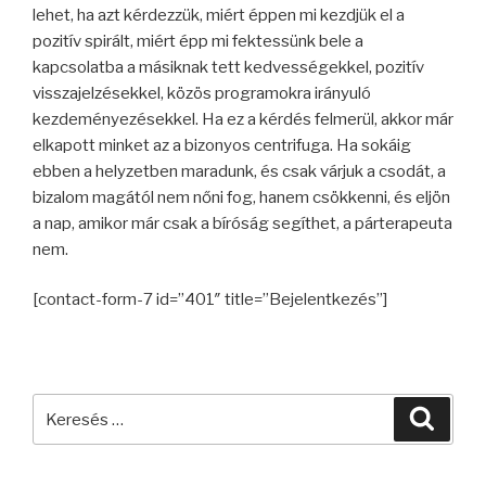
lehet, ha azt kérdezzük, miért éppen mi kezdjük el a
pozitív spirált, miért épp mi fektessünk bele a
kapcsolatba a másiknak tett kedvességekkel, pozitív
visszajelzésekkel, közös programokra irányuló
kezdeményezésekkel. Ha ez a kérdés felmerül, akkor már
elkapott minket az a bizonyos centrifuga. Ha sokáig
ebben a helyzetben maradunk, és csak várjuk a csodát, a
bizalom magától nem nőni fog, hanem csökkenni, és eljön
a nap, amikor már csak a bíróság segíthet, a párterapeuta
nem.
[contact-form-7 id=”401″ title=”Bejelentkezés”]
Keresés
Keres
a
következő
kifejezésre: