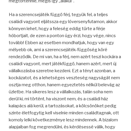
megtörténnie, mégis így „alakul”.
Ha a szerencsejáték függő férj, tegyük fel, a teljes
családi vagyont eljátssza egy lóversenyfutamon, akkor
könnyen lehet, hogy a feleség eddig tűrte a férje
hóbortjait, de ezen a ponton úgy érzi, hogy vége, nincs
tovább! Ebben az esetben mondhatjuk, hogy van egy
mélyebb ok, ami a szerencsejáték-függőség köré
rendeződik. De mi van, ha a férj, nem azért teszi kockára a
családi vagyont, mert játékfüggő, hanem azért, mert új
vállalkozásba szeretne kezdeni. Ezt a tényt azonban, a
kockázatot, és a lehetséges veszteség nagyságát nem
osztja meg otthon, hanem egyeztetés nélkül belevág az
üzletbe. Ha sikeres lesz a vállalkozás, talán soha nem
derül ki, mi történt, ha viszont nem, és a családi ház
kalapács alá kerül, a tartozásokat, a kölcsönöket pedig
szinte életfogytig kell viselnie minden családtagnak, ott
komoly lelki következménye lesz mindennek. A bizalom
alapjaiban fog megrendülni, és kérdésessé válik, hogy