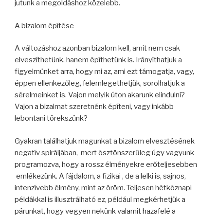
jutunk a megoldáshoz közelebb.
A bizalom építése
A változáshoz azonban bizalom kell, amit nem csak
elveszíthetünk, hanem építhetünk is. Irányíthatjuk a
figyelmünket arra, hogy mi az, ami ezt támogatja, vagy,
éppen ellenkezőleg, felemlegethetjük, sorolhatjuk a
sérelmeinket is. Vajon melyik úton akarunk elindulni?
Vajon a bizalmat szeretnénk építeni, vagy inkább
lebontani törekszünk?
Gyakran találhatjuk magunkat a bizalom elvesztésének
negatív spiráljában, mert ösztönszerűleg úgy vagyunk
programozva, hogy a rossz élményekre erőteljesebben
emlékezünk. A fájdalom, a fizikai , de a lelki is, sajnos,
intenzívebb élmény, mint az öröm. Teljesen hétköznapi
példákkal is illusztrálható ez, például megkérhetjük a
párunkat, hogy vegyen nekünk valamit hazafelé a