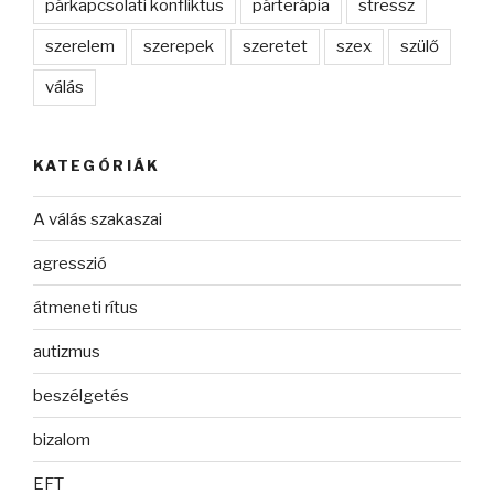
párkapcsolati konfliktus
párterápia
stressz
szerelem
szerepek
szeretet
szex
szülő
válás
KATEGÓRIÁK
A válás szakaszai
agresszió
átmeneti rítus
autizmus
beszélgetés
bizalom
EFT