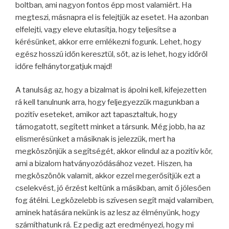
boltban, ami nagyon fontos épp most valamiért. Ha
megteszi, másnapra el is felejtjük az esetet. Ha azonban
elfelejti, vagy eleve elutasítja, hogy teljesítse a
kérésünket, akkor erre emlékezni fogunk. Lehet, hogy
egész hosszú időn keresztül, sőt, az is lehet, hogy időről
időre felhánytorgatjuk majd!
A tanulság az, hogy a bizalmat is ápolni kell, kifejezetten
rá kell tanulnunk arra, hogy feljegyezzük magunkban a
pozitív eseteket, amikor azt tapasztaltuk, hogy
támogatott, segített minket a társunk. Még jobb, ha az
elismerésünket a másiknak is jelezzük, mert ha
megköszönjük a segítségét, akkor elindul az a pozitív kör,
ami a bizalom hatványozódásához vezet. Hiszen, ha
megköszönök valamit, akkor ezzel megerősítjük ezt a
cselekvést, jó érzést keltünk a másikban, amit ő jólesően
fog átélni. Legközelebb is szívesen segít majd valamiben,
aminek hatására nekünk is az lesz az élményünk, hogy
számíthatunk rá. Ez pedig azt eredményezi, hogy mi