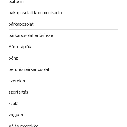
oxitocin
pakapcsolati kommunikacio
párkapcsolat
párkapcsolat erősítése
Párterápiák
pénz
pénz és párkapcsolat
szerelem
szertartás
szülő
vagyon
Válás gyerekkel