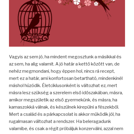
Vagyis az sem jó, ha mindent megosztunk a másikkal és
az sem, ha alig valamit. A jó határ a kettő között van, de
nehéz megmondani, hogy éppen hol, nincs rá recept,
mert ez a határ, ami konfortosan betartható, mindenkinél
máshol húzódik. Életciklusonként is változhat ez, mert
másra lesz szükség a szerelem első időszakában, másra,
amikor megszületik az első gyermekünk, és másra, ha
kamaszokká válnak, és készülnek kirepülni a fészekből.
Mert a család és a párkapcsolat is akkor működik jól, ha
rugalmasan változhat a rendszer. Ha beleragadunk
valamibe, és csak a régit próbáljuk konzerválni, azzal nem