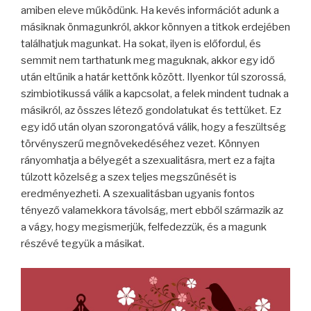
amiben eleve működünk. Ha kevés információt adunk a
másiknak önmagunkról, akkor könnyen a titkok erdejében
találhatjuk magunkat. Ha sokat, ilyen is előfordul, és
semmit nem tarthatunk meg maguknak, akkor egy idő
után eltűnik a határ kettőnk között. Ilyenkor túl szorossá,
szimbiotikussá válik a kapcsolat, a felek mindent tudnak a
másikról, az összes létező gondolatukat és tettüket. Ez
egy idő után olyan szorongatóvá válik, hogy a feszültség
törvényszerű megnövekedéséhez vezet. Könnyen
rányomhatja a bélyegét a szexualitásra, mert ez a fajta
túlzott közelség a szex teljes megszűnését is
eredményezheti. A szexualitásban ugyanis fontos
tényező valamekkora távolság, mert ebből származik az
a vágy, hogy megismerjük, felfedezzük, és a magunk
részévé tegyük a másikat.