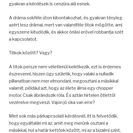
gyakran a kérdések is cenzúra alá esnek.
A dráma sokféle úton kibontakozhat, és gyakran tényleg
azért lesz drámai, mert van valamiféle titok mögötte, ami
egyszerre kitudódik, és akkor óriási erővel robbantja szét
a kapcsolatot.
Titkok között? Vagy?
A titok persze nem véletlenül keletkezik, ezt is érdemes
észrevenni, hiszen úgy születik, hogy valaki a nulladik
pillanatban nem mer elmondani, megosztani a másikkal
valamit, például azt, hogy az élete álma egy chopper
motor. Csak ábrándozik róla. És aztán hirtelen ötlettől
vezérelve megveszi. Vajon jó oka van erre?
Mint sok más párkapcsolati kérdésnél, itt is felvetődik,
hogy egyáltalán mi az, amit meg merünk osztani a
másikkal, hol a határ kettőnk között, mi az a bizalmi szint,