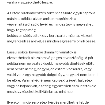
valaha visszaépíthető lesz-e.
Az eféle bizalomvesztés történhet szinte egyik napról a
másikra, például akkor, amikor megérkezik a
végrehajtásról szóló levél, és mindez úgy is megeshet,
hogy tegnap még
boldogan sütögettek egy kerti partin, másnap viszont
megérkezik az a levél, és minden egyszerre omlik össze.
Lassú, sokkal kevésbé drámai folyamatok is
elvezethetnek a bizalom végleges elvesztéséig. A pár
például nem egyeztet kisebb-nagyobb döntések előtt,
nem beszélik meg, hogy ki jön estére vacsorára, vagy
valaki vesz egy nagyobb dolgot úgy, hogy azt nem jelenti
be előre. Valamelyik fél nem kap segítséget, ha beteg,
vagy ha bajban van, esetleg egyszerűen csak leértékelő
megjegyzéseket kell kiállnia nap mint nap.
Ilyenkor mindig rengeteg kérdés merülhetne fel, de