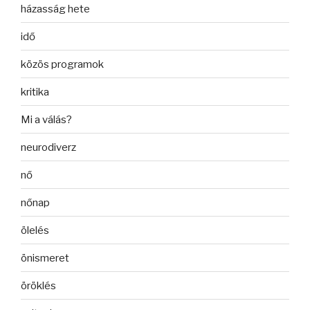
házasság hete
idő
közös programok
kritika
Mi a válás?
neurodiverz
nő
nőnap
ölelés
önismeret
öröklés