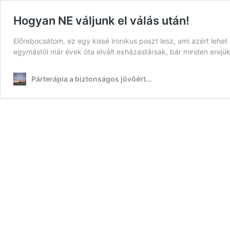
Hogyan NE váljunk el válás után!
Előrebocsátom, ez egy kissé ironikus poszt lesz, ami azért leh
egymástól már évek óta elvált exházastársak, bár minden erejük
Párterápia a biztonságos jövőért...