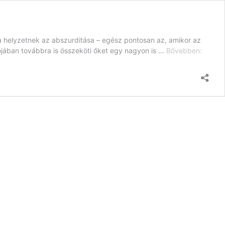
 a helyzetnek az abszurditása – egész pontosan az, amikor az
Hogya
lójában továbbra is összeköti őket egy nagyon is …
Bővebben:
NE
váljunk
el
válás
után!